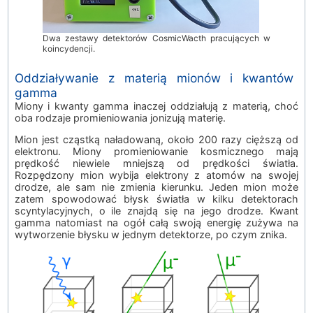
Dwa zestawy detektorów CosmicWacth pracujących w
koincydencji.
Oddziaływanie z materią mionów i kwantów
gamma
Miony i kwanty gamma inaczej oddziałują z materią, choć
oba rodzaje promieniowania jonizują materię.
Mion jest cząstką naładowaną, około 200 razy cięższą od
elektronu. Miony promieniowanie kosmicznego mają
prędkość niewiele mniejszą od prędkości światła.
Rozpędzony mion wybija elektrony z atomów na swojej
drodze, ale sam nie zmienia kierunku. Jeden mion może
zatem spowodować błysk światła w kilku detektorach
scyntylacyjnych, o ile znajdą się na jego drodze. Kwant
gamma natomiast na ogół całą swoją energię zużywa na
wytworzenie błysku w jednym detektorze, po czym znika.