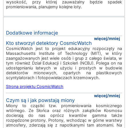
wysokość, przy której zauważalny będzie spadek
promieniowania, planujemy kolejne loty.
Dodatkowe informacje
więcej/mniej
Kto stworzył detektory CosmicWatch
CosmicWatch jest to projekt edukacyjny rozpoczęty na
Massachusetts Institute of Technology (MIT), w który
zaangażowanych jest wiele osób i grup z całego świata, w
tym również Dział Edukacji i Szkoleń (NCBJ). Polega on na
udostępnianiu łatwych w użyciu i prostych w budowie
detektorów mionowych, opartych na plastikowych
scyntylatorach i fotopowielaczach krzemowych.
Strona projektu CosmicWatch
więcej/mniej
Czym są i jak powstają miony
Miony to cząstki tzw. promieniowania kosmicznego
wtórnego. Ze Słońca oraz różnych zakątków Kosmosu
docierają do nas oprócz kwantów gamma także
rozpędzone protony. Protony, wchodząc w górne warstwy
atmosfery, zderzają się z napotkanymi tam atomami. Na