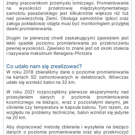
znany pracownikom przemysłu lotniczego. Promieniowanie
na wysokości przelotowej międzykontynentalnego
samolotu pasażerskiego jest kilkukrotnie większe niż tuż
nad powierzchnią Ziemi. Obsługa samolotów (piloci oraz
załoga pokładowa) objęta musi być monitoringiem przyjętej
dawki promieniowania.
Drugim (w pierwszej chwili zaskakującym) zjawiskiem jest
lekki spadek poziomu promieniowania po przekroczeniu
pewnej wysokości. Zjawisko to znane jest od około stulecia
i nazywane maksimum Renegera-Pfotzera
Co udało nam się zrealizować?
W roku 2018 zbieraliśmy dane o poziomie promieniowania
na kartach SD zamontowanych w detektorach. Wówczas
udało się wznieść balon na 32 km.
W roku 2021 rozpoczęliśmy pierwsze eksperymenty nad
przesyłaniem danych o poziomie promieniowania
kosmicznego na bieżąco, wraz z pozostałymi danymi, jak
ciśnienie czy temperatura w kapsule balonu. Tym razem, ze
względu na problemy techniczne, balon wzniósł się jedynie
na 20 km.
Aby dopracować metodę zbierania i wysyłania na bieżąco
danych o poziomie promieniowania oraz aby przekroczyć