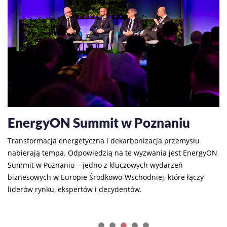
23
HYPOTHESIS XXI Warsaw 2026
EnergyON Summit w Poznaniu
Transformacja energetyczna i dekarbonizacja przemysłu
nabierają tempa. Odpowiedzią na te wyzwania jest EnergyON
Summit w Poznaniu – jedno z kluczowych wydarzeń
07
W
biznesowych w Europie Środkowo-Wschodniej, które łączy
liderów rynku, ekspertów i decydentów.