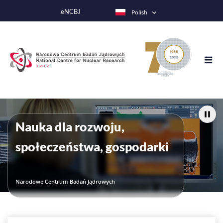
Przejdź
eNCBJ
Polish
do
treści
Nauka
dla rozwoju,
społeczeństwa, gospodarki
Narodowe Centrum Badań Jądrowych