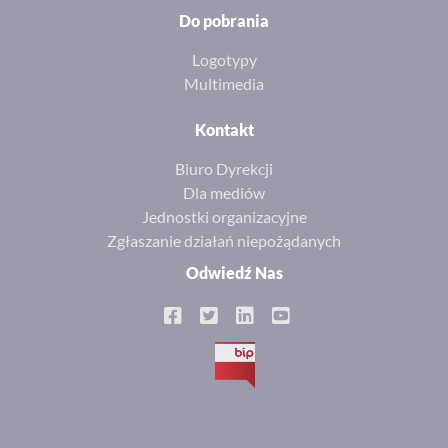
Do pobrania
Various Faces of QCD
Logotypy
Multimedia
Kontakt
19
Biuro Dyrekcji
Dla mediów
Jednostki organizacyjne
Zgłaszanie działań niepożądanych
Odwiedź Nas
XII edycja Międzynarodowej Szkoły
Jądrowej (MSEJ)
BIP