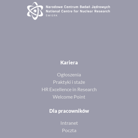
16
W
NOMATEN Symposium at E-MRS Fal
Kariera
2026
Ogłoszenia
Praktyki i staże
HR Excellence in Research
Welcome Point
16
Dla pracowników
Intranet
Poczta