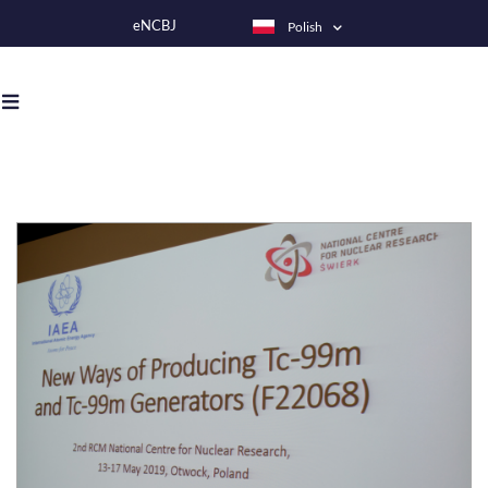
Przejdź
eNCBJ
Polish
do
treści