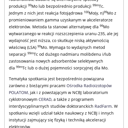
99
99m
produkcji
Mo lub bezpośrednio produkcji
Tc.
100
99
Jednym z nich jest reakcja fotojądrowa
Mo(γ, n)
Mo z
promieniowaniem gamma uzyskanym w akceleratorze
99
elektronów. Metoda ta stanowi alternatywę dla
Mo
wytwarzanego w reakcji rozszczepienia uranu-235, ale jej
wydajność jest niższa, co skutkuje niską aktywnością
99
właściwą (LSA)
Mo. Wymaga to wydajnych metod
99m
separacji
Tc od dużego nadmiaru molibdenu i/lub
zastosowania nowych adsorbentów selektywnych
99m
dla
Tc lub o dużej pojemności sorpcyjnej dla Mo.
Tematyka spotkania jest bezpośrednio powiązana
zarówno z bieżącymi pracami
Ośrodka Radioizotopów
POLATOM,
jak i z powstającym w NCBJ laboratorium
cyklotronowym
CERAD
, a także z programem
interdyscyplinarnych studiów doktoranckich
RadFarm
. W
spotkaniu wzięli udział także naukowcy z NCBJ i innych
instytucji zajmujący się fizyką i techniką akceleracji
elektronów.