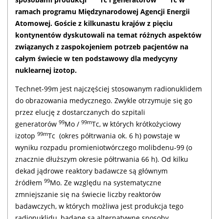
ramach programu Międzynarodowej Agencji Energii
Atomowej. Goście z kilkunastu krajów z pięciu
kontynentów dyskutowali na temat różnych aspektów
związanych z zaspokojeniem potrzeb pacjentów na
całym świecie w ten podstawowy dla medycyny
nuklearnej izotop.
Technet-99m jest najczęściej stosowanym radionuklidem
do obrazowania medycznego. Zwykle otrzymuje się go
przez elucję z dostarczanych do szpitali
99
99m
generatorów
Mo /
Tc, w których krótkożyciowy
99m
izotop
Tc (okres półtrwania ok. 6 h) powstaje w
wyniku rozpadu promieniotwórczego molibdenu-99 (o
znacznie dłuższym okresie półtrwania 66 h). Od kilku
dekad jądrowe reaktory badawcze są głównym
99
źródłem
Mo. Ze względu na systematyczne
zmniejszanie się na świecie liczby reaktorów
badawczych, w których możliwa jest produkcja tego
radionuklidu, badane są alternatywne sposoby