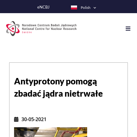
Przejdź
eNCBJ
Polish
do
treści
Antyprotony pomogą
zbadać jądra nietrwałe
30-05-2021