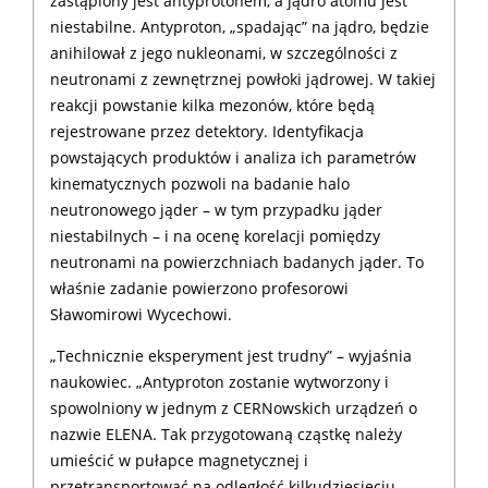
zastąpiony jest antyprotonem, a jądro atomu jest
niestabilne. Antyproton, „spadając” na jądro, będzie
anihilował z jego nukleonami, w szczególności z
neutronami z zewnętrznej powłoki jądrowej. W takiej
reakcji powstanie kilka mezonów, które będą
rejestrowane przez detektory. Identyfikacja
powstających produktów i analiza ich parametrów
kinematycznych pozwoli na badanie halo
neutronowego jąder – w tym przypadku jąder
niestabilnych – i na ocenę korelacji pomiędzy
neutronami na powierzchniach badanych jąder. To
właśnie zadanie powierzono profesorowi
Sławomirowi Wycechowi.
„Technicznie eksperyment jest trudny” – wyjaśnia
naukowiec. „Antyproton zostanie wytworzony i
spowolniony w jednym z CERNowskich urządzeń o
nazwie ELENA. Tak przygotowaną cząstkę należy
umieścić w pułapce magnetycznej i
przetransportować na odległość kilkudziesięciu