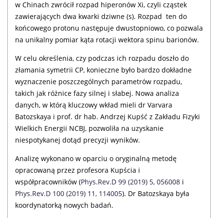
w Chinach zwrócił rozpad hiperonów Xi, czyli cząstek
zawierających dwa kwarki dziwne (s). Rozpad ten do
końcowego protonu następuje dwustopniowo, co pozwala
na unikalny pomiar kąta rotacji wektora spinu barionów.
W celu określenia, czy podczas ich rozpadu doszło do
złamania symetrii CP, konieczne było bardzo dokładne
wyznaczenie poszczególnych parametrów rozpadu,
takich jak różnice fazy silnej i słabej. Nowa analiza
danych, w którą kluczowy wkład mieli dr Varvara
Batozskaya i prof. dr hab. Andrzej Kupść z Zakładu Fizyki
Wielkich Energii NCBJ, pozwoliła na uzyskanie
niespotykanej dotąd precyzji wyników.
Analizę wykonano w oparciu o oryginalną metodę
opracowaną przez profesora Kupścia i
współpracowników (
Phys.Rev.D 99 (2019) 5, 056008
i
Phys.Rev.D 100 (2019) 11, 114005
). Dr Batozskaya była
koordynatorką nowych badań.