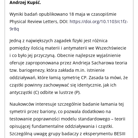
Andrzej Kupść.
Wyniki badań opublikowano 18 maja w czasopiśmie
Physical Review Letters, DOI:
https://doi.org/10.1103/c1fz-
9r8q
Jedną z największych zagadek fizyki jest różnica
pomiędzy ilością materii i antymaterii we Wszechświecie
i co było jej przyczyną. Obecnie najlepsze wyjaśnienie
oferuje zaproponowana przez Andrieja Sacharowa teoria
tzw. bariogenezy, która zakłada m.in. istnienie
oddziaływań, które łamią symetrię CP. Zasada ta mówi, że
cząstki powinny zachowywać się identycznie, jak ich
antycząstki (C) odbite w lustrze (P).
Naukowców interesuje szczególnie badanie łamania tej
symetrii przez bariony, co pozwala dodatkowo na
testowanie poprawności modelu standardowego – teorii
opisującej fundamentalne oddziaływania i cząstki.
Szczególną uwagę grupy badaczy z eksperymentu BESIII