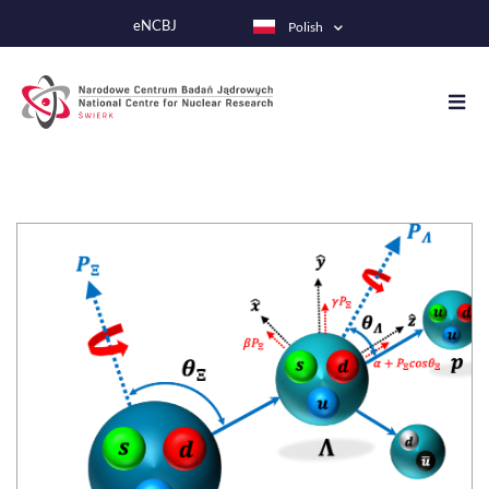
Przejdź
eNCBJ
Polish
do
treści