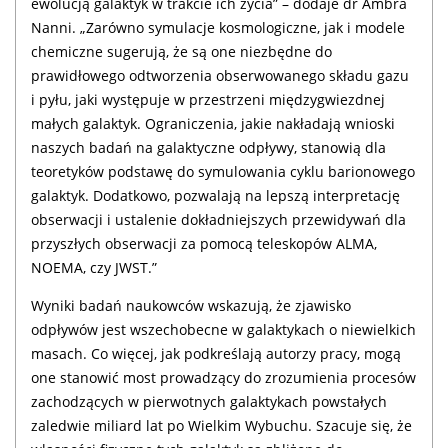
ewolucją galaktyk w trakcie ich życia” – dodaje dr Ambra
Nanni. „Zarówno symulacje kosmologiczne, jak i modele
chemiczne sugerują, że są one niezbędne do
prawidłowego odtworzenia obserwowanego składu gazu
i pyłu, jaki występuje w przestrzeni międzygwiezdnej
małych galaktyk. Ograniczenia, jakie nakładają wnioski
naszych badań na galaktyczne odpływy, stanowią dla
teoretyków podstawę do symulowania cyklu barionowego
galaktyk. Dodatkowo, pozwalają na lepszą interpretację
obserwacji i ustalenie dokładniejszych przewidywań dla
przyszłych obserwacji za pomocą teleskopów ALMA,
NOEMA, czy JWST.”
Wyniki badań naukowców wskazują, że zjawisko
odpływów jest wszechobecne w galaktykach o niewielkich
masach. Co więcej, jak podkreślają autorzy pracy, mogą
one stanowić most prowadzący do zrozumienia procesów
zachodzących w pierwotnych galaktykach powstałych
zaledwie miliard lat po Wielkim Wybuchu. Szacuje się, że