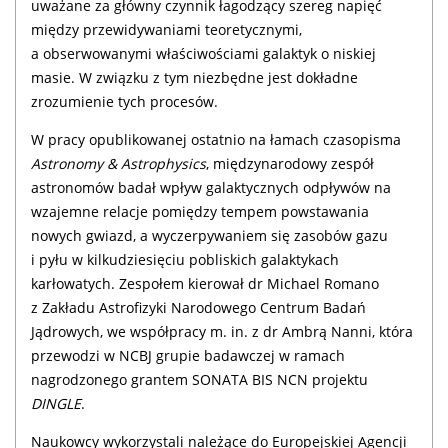
uważane za główny czynnik łagodzący szereg napięć
między przewidywaniami teoretycznymi,
a obserwowanymi właściwościami galaktyk o niskiej
masie. W związku z tym niezbędne jest dokładne
zrozumienie tych procesów.
W pracy opublikowanej ostatnio na łamach czasopisma
Astronomy & Astrophysics
, międzynarodowy zespół
astronomów badał wpływ galaktycznych odpływów na
wzajemne relacje pomiędzy tempem powstawania
nowych gwiazd, a wyczerpywaniem się zasobów gazu
i pyłu w kilkudziesięciu pobliskich galaktykach
karłowatych. Zespołem kierował dr Michael Romano
z Zakładu Astrofizyki Narodowego Centrum Badań
Jądrowych, we współpracy m. in. z dr Ambrą Nanni, która
przewodzi w NCBJ grupie badawczej w ramach
nagrodzonego grantem SONATA BIS NCN projektu
DINGLE
.
Naukowcy wykorzystali należące do Europejskiej Agencji