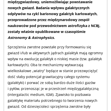
międzygwiazdowy, uniemożliwiając powstawanie
nowych gwiazd. Badania wpływu galaktycznych
odpływów na cykl barionowy galaktyk karłowatych,
przeprowadzone przez międzynarodowy zespół
naukowców pod przewodnictwem astrofizyka z NCBJ,
zostały właśnie opublikowane w czasopiśmie
Astronomy & Astrophysics.
Sprzężenia zwrotne powstałe przy formowaniu się
gwiazd i/lub w aktywnych jądrach galaktyk mają ogromny
wpływ na ewolucję galaktyk o niskiej masie (tzw. galaktyk
karłowatych). Oba te mechanizmy wytwarzają
wielkoskalowe „wiatry” będące w stanie przezwyciężyć
dość słaby potencjał grawitacyjny całego systemu
(galaktyki) i porwać ze sobą bardzo duże ilości gazów
i pyłów, przenosząc je w przestrzeń międzygalaktyczną
(intergalactic medium, IGM). Zjawisko to pozbawia
galaktykę materiału potrzebnego to tworzenia nowych
gwiazd. Od dziesięcioleci sprzężenia zwrotne były