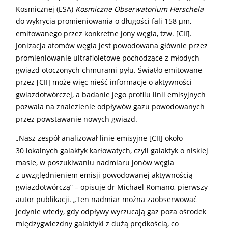
Kosmicznej (ESA)
Kosmiczne Obserwatorium Herschela
do wykrycia promieniowania o długości fali 158 μm,
emitowanego przez konkretne jony węgla, tzw. [CII].
Jonizacja atomów węgla jest powodowana głównie przez
promieniowanie ultrafioletowe pochodzące z młodych
gwiazd otoczonych chmurami pyłu. Światło emitowane
przez [CII] może więc nieść informacje o aktywności
gwiazdotwórczej, a badanie jego profilu linii emisyjnych
pozwala na znalezienie odpływów gazu powodowanych
przez powstawanie nowych gwiazd.
„Nasz zespół analizował linie emisyjne [CII] około
30 lokalnych galaktyk karłowatych, czyli galaktyk o niskiej
masie, w poszukiwaniu nadmiaru jonów węgla
z uwzględnieniem emisji powodowanej aktywnością
gwiazdotwórczą” – opisuje dr Michael Romano, pierwszy
autor publikacji. „Ten nadmiar można zaobserwować
jedynie wtedy, gdy odpływy wyrzucają gaz poza ośrodek
międzygwiezdny galaktyki z dużą prędkością, co