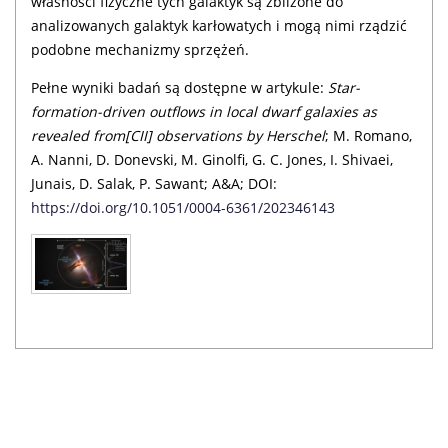
własności fizyczne tych galaktyk są zbliżone do
analizowanych galaktyk karłowatych i mogą nimi rządzić
podobne mechanizmy sprzężeń.
Pełne wyniki badań są dostępne w artykule:
Star-
formation-driven outflows in local dwarf galaxies as
revealed from[CII] observations by Herschel
; M. Romano,
A. Nanni, D. Donevski, M. Ginolfi, G. C. Jones, I. Shivaei,
Junais, D. Salak, P. Sawant; A&A; DOI:
https://doi.org/10.1051/0004-6361/202346143