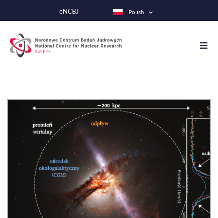
Przejdź
eNCBJ
Polish
do
treści