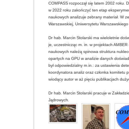
COMPASS rozpoczął się latem 2002 roku. Da
w 2022 roku zakończyć ten etap eksperymentu.
naukowych analizuje zebrany materiał. W zes
Warszawskiej, Uniwersytetu Warszawskieg
Dr hab. Marcin Stolarski ma wieloletnie d
je, uczestnicząc m. in. w projektach AMBER
naukowych należą spinowa struktura nukleon
opartych na GPU w analizie danych doświ
był odpowiedzialny m.in.: za ustawienia dete
koordynatora analiz oraz członka komitetu p
wiodący autor w aż pięciu publikacjach du
Dr hab. Marcin Stolarski pracuje w Zakładz
Jądrowych.