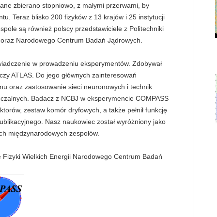
ne zbierano stopniowo, z małymi przerwami, by 
 Teraz blisko 200 fizyków z 13 krajów i 25 instytucji 
pole są również polscy przedstawiciele z Politechniki 
o oraz Narodowego Centrum Badań Jądrowych.
oświadczenie w prowadzeniu eksperymentów. Zdobywał 
 czy ATLAS. Do jego głównych zainteresowań 
u oraz zastosowanie sieci neuronowych i technik 
adczalnych. Badacz z NCBJ w eksperymencie COMPASS 
ktorów, zestaw komór dryfowych, a także pełnił funkcję 
ublikacyjnego. Nasz naukowiec został wyróżniony jako 
żych międzynarodowych zespołów.
ie Fizyki Wielkich Energii Narodowego Centrum Badań 