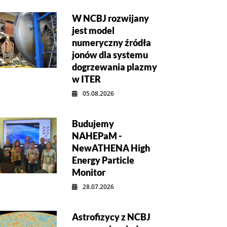
W NCBJ rozwijany
jest model
numeryczny źródła
jonów dla systemu
dogrzewania plazmy
w ITER
05.08.2026
Budujemy
NAHEPaM -
NewATHENA High
Energy Particle
Monitor
28.07.2026
Astrofizycy z NCBJ