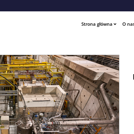
Przejdź
do
treści
Strona główna
O na
ation