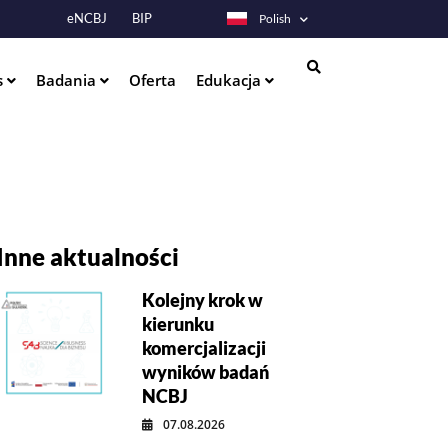
eNCBJ
BIP
Polish
s
Badania
Oferta
Edukacja
Szukaj
Inne aktualności
Kolejny krok w
kierunku
komercjalizacji
wyników badań
NCBJ
07.08.2026