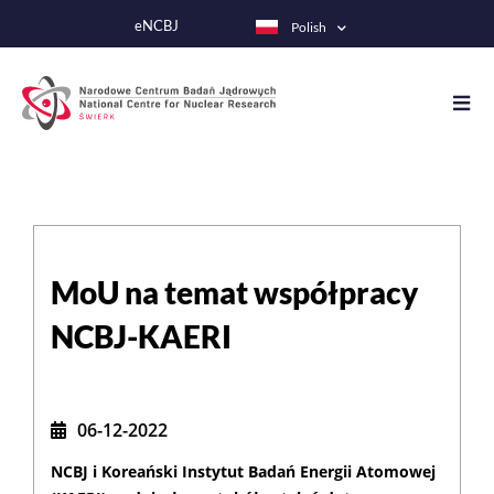
Przejdź
eNCBJ
Polish
do
treści
MoU na temat współpracy
NCBJ-KAERI
06-12-2022
NCBJ i Koreański Instytut Badań Energii Atomowej