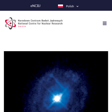
Przejdź
eNCBJ
Polish
do
treści