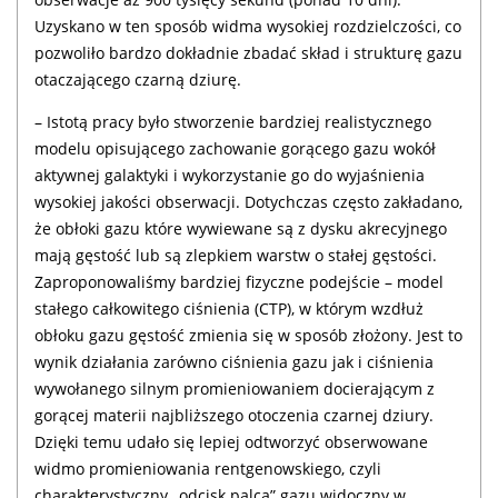
Uzyskano w ten sposób widma wysokiej rozdzielczości, co
pozwoliło bardzo dokładnie zbadać skład i strukturę gazu
otaczającego czarną dziurę.
– Istotą pracy było stworzenie bardziej realistycznego
modelu opisującego zachowanie gorącego gazu wokół
aktywnej galaktyki i wykorzystanie go do wyjaśnienia
wysokiej jakości obserwacji. Dotychczas często zakładano,
że obłoki gazu które wywiewane są z dysku akrecyjnego
mają gęstość lub są zlepkiem warstw o stałej gęstości.
Zaproponowaliśmy bardziej fizyczne podejście – model
stałego całkowitego ciśnienia (CTP), w którym wzdłuż
obłoku gazu gęstość zmienia się w sposób złożony. Jest to
wynik działania zarówno ciśnienia gazu jak i ciśnienia
wywołanego silnym promieniowaniem docierającym z
gorącej materii najbliższego otoczenia czarnej dziury.
Dzięki temu udało się lepiej odtworzyć obserwowane
widmo promieniowania rentgenowskiego, czyli
charakterystyczny „odcisk palca” gazu widoczny w