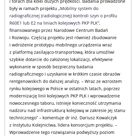
i torach dla kolei dużych prędkości. Badania prowadzone
były w ramach projektu „
Mobilny system do
radiograficznej (radiologicznej) kontroli szyn o profilu
R60E1 lub E2 na liniach kolejowych PKP PLK
”,
finansowanego przez Narodowe Centrum Badań
i Rozwoju. Częścią projektu jest również zbudowanie
i wdrożenie prototypu mobilnego urządzenia wraz
z platformą zasilająco-transportową, która umożliwi
szybkie dotarcie do założonej lokalizacji, efektywne
wykonanie w sposób bezpieczny badania
radiograficznego i uzyskanie w krótkim czasie obrazów
rentgenowskich do dalszej analizy. – Wraz ze wzrostem
rynku kolejowego w Polsce w ostatnich latach, poprzez
modernizację linii kolejowych PKP PLK i wprowadzenie
nowoczesnego taboru, istnieje konieczność utrzymania
nadzoru nad infrastrukturą kolejową w zakresie jej stanu
technicznego” – komentuje dr inż. Dariusz Kowalczyk
z Instytutu Kolejnictwa, lidera konsorcjum projektu. –
Wprowadzenie tego rozwiązania podwyższy poziom