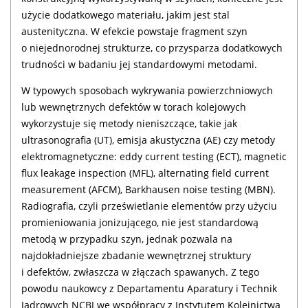
użycie dodatkowego materiału, jakim jest stal
austenityczna. W efekcie powstaje fragment szyn
o niejednorodnej strukturze, co przysparza dodatkowych
trudności w badaniu jej standardowymi metodami.
W typowych sposobach wykrywania powierzchniowych
lub wewnętrznych defektów w torach kolejowych
wykorzystuje się metody nieniszczące, takie jak
ultrasonografia (UT), emisja akustyczna (AE) czy metody
elektromagnetyczne: eddy current testing (ECT), magnetic
flux leakage inspection (MFL), alternating field current
measurement (AFCM), Barkhausen noise testing (MBN).
Radiografia, czyli prześwietlanie elementów przy użyciu
promieniowania jonizującego, nie jest standardową
metodą w przypadku szyn, jednak pozwala na
najdokładniejsze zbadanie wewnętrznej struktury
i defektów, zwłaszcza w złączach spawanych. Z tego
powodu naukowcy z Departamentu Aparatury i Technik
Jądrowych NCBJ we współpracy z Instytutem Kolejnictwa