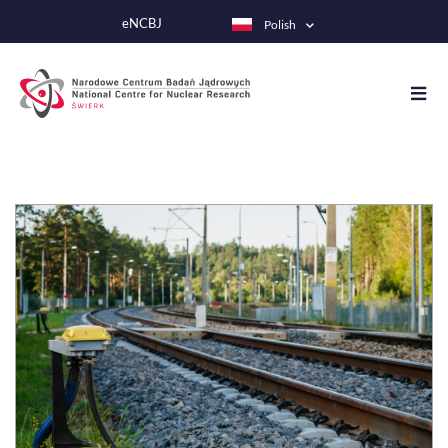
Przejdź
eNCBJ
Polish
do
treści