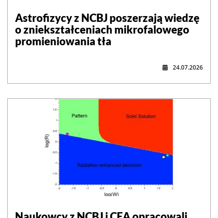
Astrofizycy z NCBJ poszerzają wiedzę
o zniekształceniach mikrofalowego
promieniowania tła
24.07.2026
Naukowcy z NCBJ i CEA opracowali