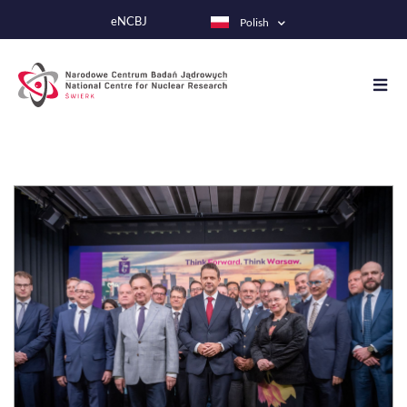
Przejdź
eNCBJ
Polish
do
treści