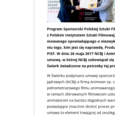
Pro­gram Spon­sor­ski Pol­skiej Sztu­ki F
z Pol­skim In­sty­tu­tem Sztu­ki Fil­mo­wej
mo­wa­ne­go opo­wia­da­ją­ce­go o nie­zwy­kł
niu te­go, kim jest się na­praw­dę. Pro­duk
PISF. W dniu 26 ma­ja 2017 NCBJ i Ani­mo­o
umo­wę, w któ­rej NCBJ zo­bo­wią­zał się u
Świerk świad­czo­ne na po­trze­by tej pro­
W Świerku podpisano umowę sponsor
Jądrowych (NCBJ) a firmą Animoon sp. z
pełnometrażowego filmu animowanego 
w ramach oferowanych filmowcom usłu
animatorom na bardzo dogodnych waru
pozwalające znacznie skrócić proces pro
umowa to element trwającej od zeszłego