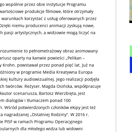
go wspólnie przez obie instytucje Programu
 wartościowe produkcje filmowe, które otrzymały
 warunkach korzystać z usług oferowanych przez
Dzięki niemu producenci animacji zyskują nowe,
ch pasji artystycznych, a widzowie mogą liczyć na
 porozumienie to pełnometrażowy obraz animowany
ariusz oparty na kanwie powieści „Pelikan –
ny Krohn. powstawał przez ponad pięć lat. Już na
yróżniony w programie Media Kreatywna Europa
ej kultury audiowizualnej. Jego realizacji podjęła
ch twórców. Reżyser, Magda Osińska, współpracuje
utor scenariusza, Bartosz Wierzbięta, jest
rem dialogów i tłumaczem ponad 100
 Wśród potwierdzonych członków ekipy jest też
a nagradzanej „Ostatniej Rodziny”. W 2016 r.
nie PISF w ramach Programu Operacyjnego
bularnych dla młodego widza lub widowni