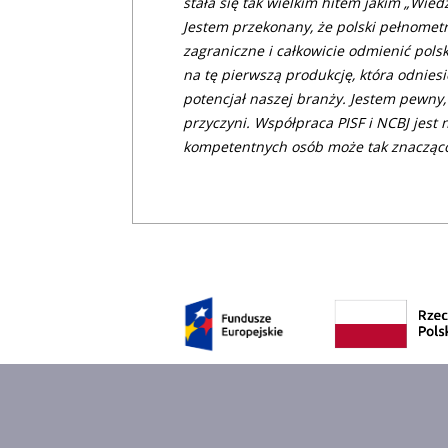
stała się tak wielkim hitem jakim „Wied
Jestem przekonany, że polski pełnomet
zagraniczne i całkowicie odmienić pol
na tę pierwszą produkcję, która odnies
potencjał naszej branży. Jestem pewny,
przyczyni. Współpraca PISF i NCBJ jest 
kompetentnych osób może tak znacząco 