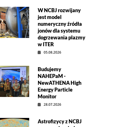
W NCBJ rozwijany
jest model
numeryczny źródła
jonów dla systemu
dogrzewania plazmy
w ITER
05.08.2026
Budujemy
NAHEPaM -
NewATHENA High
Energy Particle
Monitor
28.07.2026
Astrofizycy z NCBJ