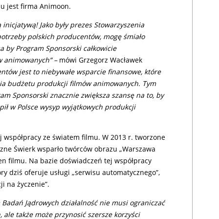
u jest firma Animoon.
 inicjatywą! Jako były prezes Stowarzyszenia
 potrzeby polskich producentów, mogę śmiało
sa by Program Sponsorski całkowicie
ów animowanych” –
mówi Grzegorz Wacławek
ntów jest to niebywałe wsparcie finansowe, które
ia budżetu produkcji filmów animowanych. Tym
am Sponsorski znacznie zwiększa szansę na to, by
ąpił w Polsce wysyp wyjątkowych produkcji
ej współpracy ze światem filmu. W 2013 r. tworzone
zne Świerk wsparło twórców obrazu „Warszawa
n filmu. Na bazie doświadczeń tej współpracy
ry dziś oferuje usługi „serwisu automatycznego”,
i na życzenie”.
adań Jądrowych działalność nie musi ograniczać
, ale także może przynosić szersze korzyści