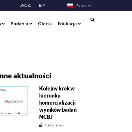
eNCBJ
BIP
Polish
s
Badania
Oferta
Edukacja
Szukaj
Inne aktualności
Kolejny krok w
kierunku
komercjalizacji
wyników badań
NCBJ
07.08.2026