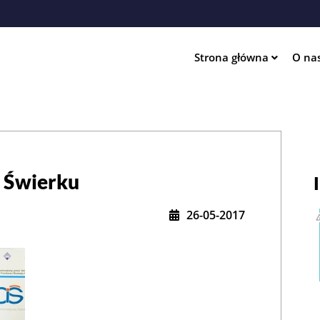
Przejdź
do
treści
Strona główna
O na
ation
w Świerku
26-05-2017