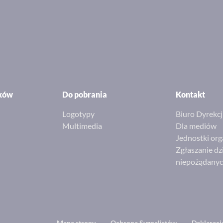
ików
Do pobrania
Kontakt
Logotypy
Biuro Dyrekcj
Multimedia
Dla mediów
Jednostki org
Zgłaszanie dz
niepożądany
Mapa strony
Ochrona Sygnalistów
Deklaracj