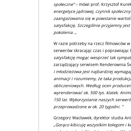
społeczne”
– mówi prof. Krzysztof Kure
energetyce jądrowej, czynnik społeczn
zaangażowania się w powstanie wartośc
satysfakcję. Szczególnie przyjemny jest
pokolenia.
„
W razie potrzeby na rzecz filmowców w
serwerów skracając czas i poprawiając k
satysfakcję mogąc wesprzeć tak sympat
zarządzający serwisem Renderownia Ś
i młodzieżowa jest najbardziej wymaga
animacji i rozumiemy, że taka produk
obliczeniowych. Według ocen producenta
wyrenderować ok. 500 tys. klatek. Animo
150 lat. Wykorzystanie naszych serwer
przeprowadzone w ok. 20 tygodni. ”
Grzegorz Wacławek, dyrektor studia A
„Gorąco kibicuję wszystkim kolegom i k