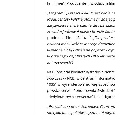
familijnej”. Producentem wiodącym film
„
Program Sponsorski NCBJ jest genialną
Producentów Polskiej Animacji, znając
zaryzykować stwierdzenie, że jest szan
zrewolucjonizował polską branżę film
producent filmu „Pelikan”.
„Dla produce
otwiera możliwość szybszego domknięc
wsparcie NCBJ udzielane poprzez Progr
w przeciągu najbliższych kilku lat nast
animowanych”
.
NCBJ posiada kilkuletnią tradycję dobr
wówczas w NCBJ w Centrum Informatyc
1935” w wyrenderowaniu większości sce
powstał serwis Renderownia Świerk, któ
„dedykowanych serwerów” i „konfiguracj
„
Prowadzona przez Narodowe Centrum B
się tylko do aspektów czysto naukowych