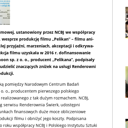
il­mo­wej, usta­no­wio­ny przez NCBJ we współ­pra­cy
, wes­prze pro­duk­cję fil­mu „Pe­li­kan” – fil­mu ani­
ej przy­jaź­ni, ma­rze­niach, ak­cep­ta­cji i od­kry­wa­
­cja fil­mu uzy­ska­ła w 2016 r. do­fi­nan­so­wa­nie
n sp. z o. o., pro­du­cent „Pe­li­ka­na”, pod­pi­sa­ły
dzie­lić zna­czą­cych zni­żek na usłu­gi Ren­de­row­ni
duk­cji.
ską pomiędzy Narodowym Centrum Badań
 o. o., producentem pierwszego polskiego
realizowanego z tak dużym rozmachem. NCBJ,
,
g serwisu Renderownia Świerk, udostępni
nkach finansowych duże moce obliczeniowe
dukcji filmu i obniżyć jego koszty. Podpisana
 roku współpracy NCBJ i Polskiego Instytutu Sztuki