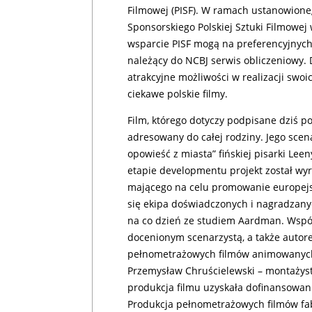
Filmowej (PISF). W ramach ustanowione
Sponsorskiego Polskiej Sztuki Filmowej
wsparcie PISF mogą na preferencyjnych
należący do NCBJ serwis obliczeniowy. 
atrakcyjne możliwości w realizacji swoi
ciekawe polskie filmy.
Film, którego dotyczy podpisane dziś
adresowany do całej rodziny. Jego scen
opowieść z miasta” fińskiej pisarki Lee
etapie developmentu projekt został w
mającego na celu promowanie europejski
się ekipa doświadczonych i nagradzany
na co dzień ze studiem Aardman. Współa
docenionym scenarzystą, a także auto
pełnometrażowych filmów animowanych.
Przemysław Chruścielewski – montażyst
produkcja filmu uzyskała dofinansowa
Produkcja pełnometrażowych filmów fa