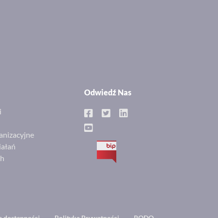
Odwiedź Nas
i
anizacyjne
iałań
BIP
ch
a dostępności
Polityka Prywatności
RODO