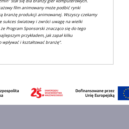
źmin” stał się dla branży gier komputerowych.
rażowy film animowany może podbić rynki
ską branżę produkcji animowanej. Wszyscy czekamy
ie sukces światowy i zwróci uwagę na wielki
 że Program Sponsorski znacząco się do tego
najlepszym przykładem, jak zapał kilku
wpływać i kształtować branżę”.