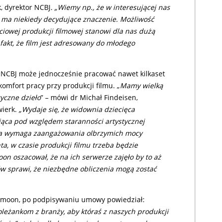
k, dyrektor NCBJ
. „Wiemy np., że w interesującej nas
y ma niekiedy decydujące znaczenie. Możliwość
iowej produkcji filmowej stanowi dla nas dużą
 fakt, że film jest adresowany do młodego
 NCBJ może jednocześnie pracować nawet kilkaset
omfort pracy przy produkcji filmu. „
Mamy wielką
yczne dzieło
” – mówi dr Michał Findeisen,
wierk.
„Wydaje się, że widownia dziecięca
jąca pod względem staranności artystycznej
cja wymaga zaangażowania olbrzymich mocy
, w czasie produkcji filmu trzeba będzie
on oszacował, że na ich serwerze zajęło by to aż
ów sprawi, że niezbędne obliczenia mogą zostać
nimoon, po podpisywaniu umowy powiedział:
oleżankom z branży, aby któraś z naszych produkcji