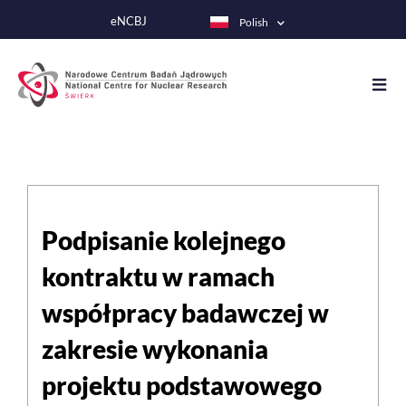
Przejdź
eNCBJ
Polish
do
treści
Podpisanie kolejnego
kontraktu w ramach
współpracy badawczej w
zakresie wykonania
projektu podstawowego