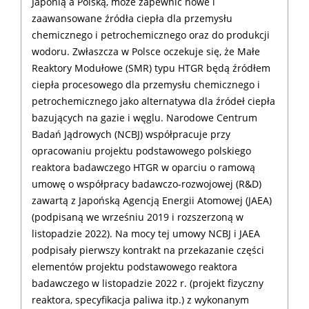
Japonią a Polską, może zapewnić nowe i
zaawansowane źródła ciepła dla przemysłu
chemicznego i petrochemicznego oraz do produkcji
wodoru. Zwłaszcza w Polsce oczekuje się, że Małe
Reaktory Modułowe (SMR) typu HTGR będą źródłem
ciepła procesowego dla przemysłu chemicznego i
petrochemicznego jako alternatywa dla źródeł ciepła
bazujących na gazie i węglu. Narodowe Centrum
Badań Jądrowych (NCBJ) współpracuje przy
opracowaniu projektu podstawowego polskiego
reaktora badawczego HTGR w oparciu o ramową
umowę o współpracy badawczo-rozwojowej (R&D)
zawartą z Japońską Agencją Energii Atomowej (JAEA)
(podpisaną we wrześniu 2019 i rozszerzoną w
listopadzie 2022). Na mocy tej umowy NCBJ i JAEA
podpisały pierwszy kontrakt na przekazanie części
elementów projektu podstawowego reaktora
badawczego w listopadzie 2022 r. (projekt fizyczny
reaktora, specyfikacja paliwa itp.) z wykonanym