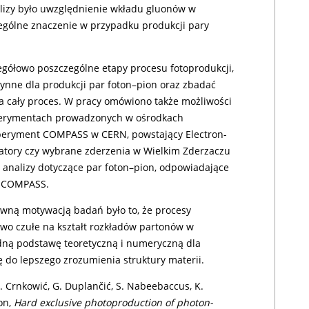
izy było uwzględnienie wkładu gluonów w
zególne znaczenie w przypadku produkcji pary
egółowo poszczególne etapy procesu fotoprodukcji,
zynne dla produkcji par foton–pion oraz zbadać
 cały proces. W pracy omówiono także możliwości
ksperymentach prowadzonych w ośrodkach
ksperyment COMPASS w CERN, powstający Electron-
ratory czy wybrane zderzenia w Wielkim Zderzaczu
u analizy dotyczące par foton–pion, odpowiadające
i COMPASS.
ówną motywacją badań było to, że procesy
owo czułe na kształt rozkładów partonów w
idną podstawę teoretyczną i numeryczną dla
ę do lepszego zrozumienia struktury materii.
. Crnkowić, G. Duplančić, S. Nabeebaccus, K.
lon,
Hard exclusive photoproduction of photon-