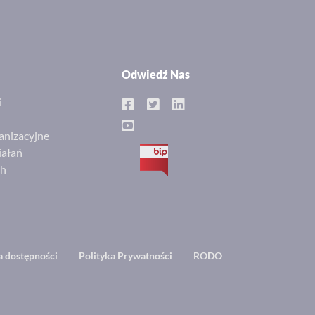
Odwiedź Nas
i
anizacyjne
iałań
BIP
ch
a dostępności
Polityka Prywatności
RODO