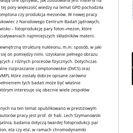
zwalają one opisywać, jak zbudowana jest materia na
tej pory większość wiedzy na temat GPD pochodziła
 Comptona czy produkcja mezonów. W nowej pracy
naukowiec z Narodowego Centrum Badań Jądrowych,
wisko – fotoprodukcję pary foton–mezon, które
ziaływaniach najmniejszych składników materii.
wnętrzną strukturę nukleonu, m.in. sposób, w jaki
da się on pomiędzy nimi. Uzyskanie pełnego obrazu
cych z różnych procesów fizycznych. Dotychczas
alne rozpraszanie comptonowskie (DVCS) oraz
MP), które zostały dobrze opisane zarówno
upełnieniem tych badań może być właśnie
którym interesuje się obecnie wiele zespołów
znych na ten temat opublikowano w prestiżowym
 autorów pracy jest prof. dr hab. Lech Szymanowski
yjaśnia, badania dotyczą twardej fotoprodukcji par
ion, eta czy eta’, w ramach chromodynamiki