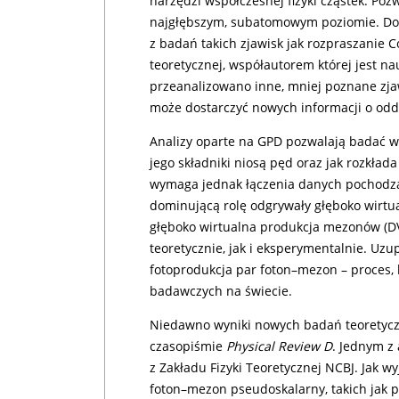
narzędzi współczesnej fizyki cząstek. Po
najgłębszym, subatomowym poziomie. Do 
z badań takich zjawisk jak rozpraszanie
teoretycznej, współautorem której jest 
przeanalizowano inne, mniej poznane zja
może dostarczyć nowych informacji o odd
Analizy oparte na GPD pozwalają badać we
jego składniki niosą pęd oraz jak rozkła
wymaga jednak łączenia danych pochodzą
dominującą rolę odgrywały głęboko wirtu
głęboko wirtualna produkcja mezonów (DV
teoretycznie, jak i eksperymentalnie. Uz
fotoprodukcja par foton–mezon – proces, 
badawczych na świecie.
Niedawno wyniki nowych badań teoretyc
czasopiśmie
Physical Review D
. Jednym z
z Zakładu Fizyki Teoretycznej NCBJ. Jak w
foton–mezon pseudoskalarny, takich jak p