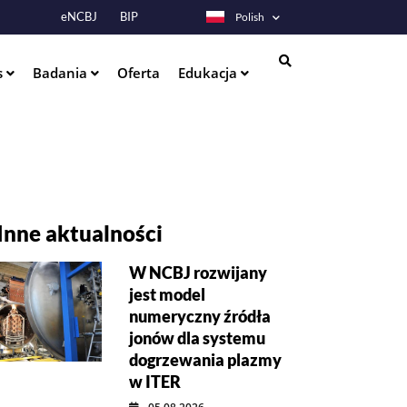
eNCBJ
BIP
Polish
s
Badania
Oferta
Edukacja
Szukaj
Inne aktualności
W NCBJ rozwijany
jest model
numeryczny źródła
jonów dla systemu
dogrzewania plazmy
w ITER