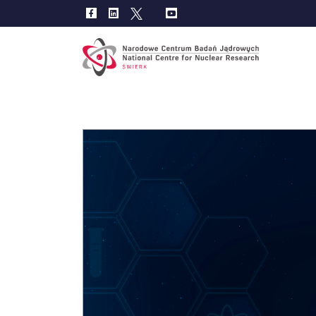
Main
navig