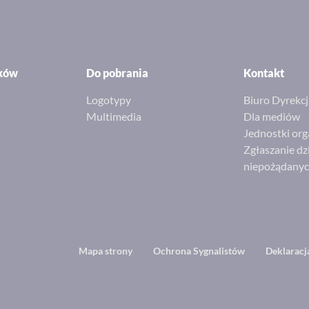
ików
Do pobrania
Kontakt
Logotypy
Biuro Dyrekcj
Multimedia
Dla mediów
Jednostki org
Zgłaszanie dz
niepożądany
Footer
Mapa strony
Ochrona Sygnalistów
Deklaracj
menu