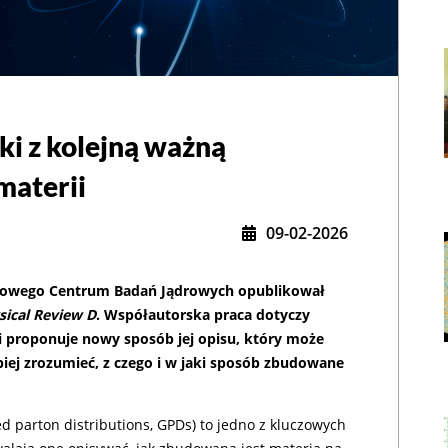
i z kolejną ważną
,
materii
09-02-2026
odowego Centrum Badań Jądrowych opublikował
sical Review D
. Współautorska praca dotyczy
 i proponuje nowy sposób jej opisu, który może
ej zrozumieć, z czego i w jaki sposób zbudowane
d parton distributions, GPDs) to jedno z kluczowych