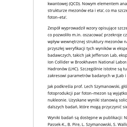
kwantowej (QCD). Nowym elementem anal
strukturze mezonów eta i eta’, co ma szc
foton–eta’.
Zespół wyprowadził wzory opisujące szcz
co pozwoliło m.in. oszacować przekroje c
wpływ wewnętrznej struktury mezonów na
przyszłej weryfikacji tych wyników w e
badawczych, takich jak Jefferson Lab, e
Ion Collider w Brookhaven National Labo
Hadronów (LHC). Szczególnie istotne są t
zakresowi parametrów badanych w JLab 
Jak podkreśla prof. Lech Szymanowski, gł
fotoprodukcji par foton–mezon są wyjątk
nukleonie. Uzyskane wyniki stanowią sol
dalszych badań, które mogą przyczynić si
Wyniki badań są dostępne w publikacji: N
Passek-K., B. Pire, L. Szymanowski, S. Wal