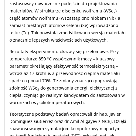
zastosowały nowoczesne podejście do projektowania
materiałów. W strukturze diselenku wolframu (WSe
)
2
część atomów wolframu (W) zastąpiono niobem (Nb), a
zamiast niektórych atomów selenu (Se) wprowadzono
tellur (Te). Tak powstała zmodyfikowana wersja materiału
o znacznie lepszych właściwościach użytkowych.
Rezultaty eksperymentu okazały się przełomowe. Przy
temperaturze 850 °C współczynnik mocy – kluczowy
parametr określający efektywność termoelektryczną –
wzrósł aż 17-krotnie, a przewodność cieplna materiału
spadła o ponad 70%. Te zmiany znacząco poprawiają
zdolność WSe
do generowania energii elektrycznej z
2
ciepła, czyniąc go realnym kandydatem do zastosowań w
warunkach wysokotemperaturowych.
Teoretyczne podstawy badań opracowali dr hab. Javier
Dominguez-Gutierrez oraz dr Amil Aligayev z NCBJ. Dzięki
zaawansowanym symulacjom komputerowym opartym
na teorii funkcjonału gęstości (DFT) wykazali oni, jak