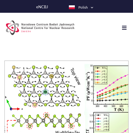
Przejdź
eNCBJ
Polish
do
treści