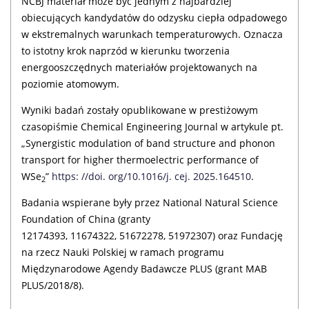
NCBJ materiał może być jednym z najbardziej
obiecujących kandydatów do odzysku ciepła odpadowego
w ekstremalnych warunkach temperaturowych. Oznacza
to istotny krok naprzód w kierunku tworzenia
energooszczędnych materiałów projektowanych na
poziomie atomowym.
Wyniki badań zostały opublikowane w prestiżowym
czasopiśmie Chemical Engineering Journal w artykule pt.
„Synergistic modulation of band structure and phonon
transport for higher thermoelectric performance of
WSe
”
https: //doi. org/10.1016/j. cej. 2025.164510
.
2
Badania wspierane były przez National Natural Science
Foundation of China (granty
12174393, 11674322, 51672278, 51972307) oraz Fundację
na rzecz Nauki Polskiej w ramach programu
Międzynarodowe Agendy Badawcze PLUS (grant MAB
PLUS/2018/8).