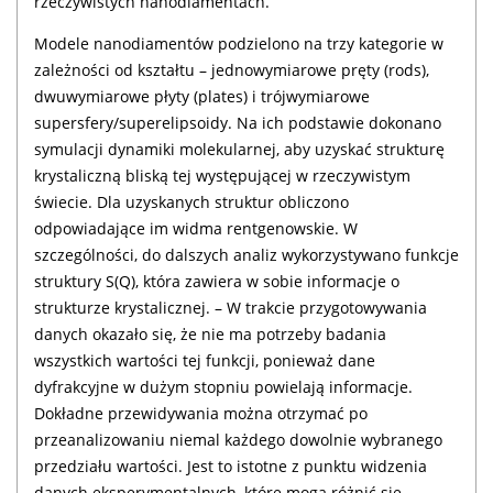
rzeczywistych nanodiamentach.
Modele nanodiamentów podzielono na trzy kategorie w
zależności od kształtu – jednowymiarowe pręty (rods),
dwuwymiarowe płyty (plates) i trójwymiarowe
supersfery/superelipsoidy. Na ich podstawie dokonano
symulacji dynamiki molekularnej, aby uzyskać strukturę
krystaliczną bliską tej występującej w rzeczywistym
świecie. Dla uzyskanych struktur obliczono
odpowiadające im widma rentgenowskie. W
szczególności, do dalszych analiz wykorzystywano funkcje
struktury S(Q), która zawiera w sobie informacje o
strukturze krystalicznej. – W trakcie przygotowywania
danych okazało się, że nie ma potrzeby badania
wszystkich wartości tej funkcji, ponieważ dane
dyfrakcyjne w dużym stopniu powielają informacje.
Dokładne przewidywania można otrzymać po
przeanalizowaniu niemal każdego dowolnie wybranego
przedziału wartości. Jest to istotne z punktu widzenia
danych eksperymentalnych, które mogą różnić się