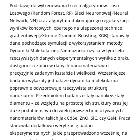
Podstawę do wytrenowania trzech algorytmów: Lasu
Losowego (Random Forest, RF), Sieci Neuronowej (Neural
Network, NN) oraz algorytmu dokonującego regularyzacji
wyników końcowych, opartego na ulepszonej technice
gradientowej (eXtreme Gradient Boosting, XGB) stanowiły
dane pochodzące symulacji z wykorzystaniem metody
Dynamiki Molekularnej. Niemożność użycia w tym celu
rzeczywistych danych eksperymentalnych wynika z braku
dostępności zbiorów danych nanomateriałów o
precyzyjnie zadanym kształcie i wielkości. Wcześniejsze
badania wykazały jednak, że dynamika molekularna
poprawnie odwzorowuje rzeczywistą strukturę
nanoziaren. Przedmiotem badań zostały nanokryształy
diamentu – ze względu na prostotę ich struktury oraz jej
duże podobieństwo do wielu powszechnie używanych
nanomateriałów, takich jak CdSe, ZnO, SiC, czy GaN. Praca
stanowiła dodatkowo weryfikację badań
eksperymentalnych, jakie przeprowadzono wcześniej na