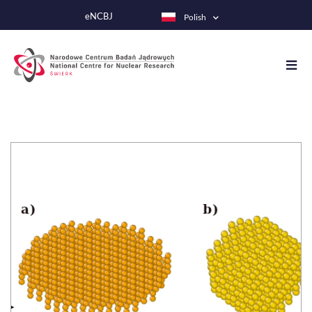
Przejdź
eNCBJ
Polish
do
treści