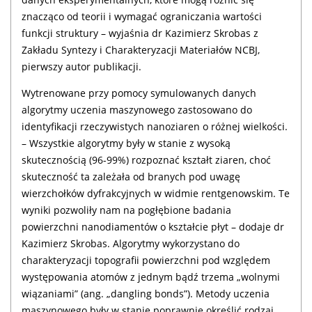
znacząco od teorii i wymagać ograniczania wartości
funkcji struktury – wyjaśnia dr Kazimierz Skrobas z
Zakładu Syntezy i Charakteryzacji Materiałów NCBJ,
pierwszy autor publikacji.
Wytrenowane przy pomocy symulowanych danych
algorytmy uczenia maszynowego zastosowano do
identyfikacji rzeczywistych nanoziaren o różnej wielkości.
– Wszystkie algorytmy były w stanie z wysoką
skutecznością (96-99%) rozpoznać kształt ziaren, choć
skuteczność ta zależała od branych pod uwagę
wierzchołków dyfrakcyjnych w widmie rentgenowskim. Te
wyniki pozwoliły nam na pogłębione badania
powierzchni nanodiamentów o kształcie płyt – dodaje dr
Kazimierz Skrobas. Algorytmy wykorzystano do
charakteryzacji topografii powierzchni pod względem
występowania atomów z jednym bądź trzema „wolnymi
wiązaniami” (ang. „dangling bonds”). Metody uczenia
maszynowego były w stanie poprawnie określić rodzaj