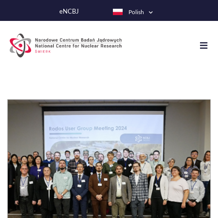
Przejdź
eNCBJ
Polish
do
treści