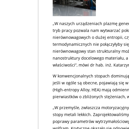
„W naszych urządzeniach plazmę gene
tryb pracy pozwala nam wytwarzać pokr
nierównowagowych o dużej entropii, czy
termodynamicznych nie połączyłyby się
nierównowagowy stan strukturalny moż
nanostruktury docelowego materiału, 
właściwości”, mówi dr hab. inż. Katarz
W konwencjonalnych stopach dominują j
jeśli w ogóle są obecne, pojawiają się w
(High-entropy Alloy, HEA) mają odmienn
pierwiastków o zbliżonych stężeniach, 
„W przemyśle, zwłaszcza motoryzacyjny
stopy metali lekkich. Zaprojektowaliśmy
poprawy parametrów wytrzymałościowych
wolfram. Krytyczne okazało się odpowi