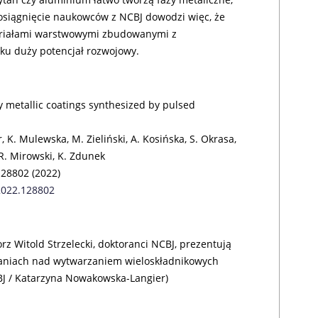
siągnięcie naukowców z NCBJ dowodzi więc, że
eriałami warstwowymi zbudowanymi z
ku duży potencjał rozwojowy.
 metallic coatings synthesized by pulsed
 K. Mulewska, M. Zieliński, A. Kosińska, S. Okrasa,
R. Mirowski, K. Zdunek
128802 (2022)
.2022.128802
rz Witold Strzelecki, doktoranci NCBJ, prezentują
aniach nad wytwarzaniem wieloskładnikowych
CBJ / Katarzyna Nowakowska-Langier)