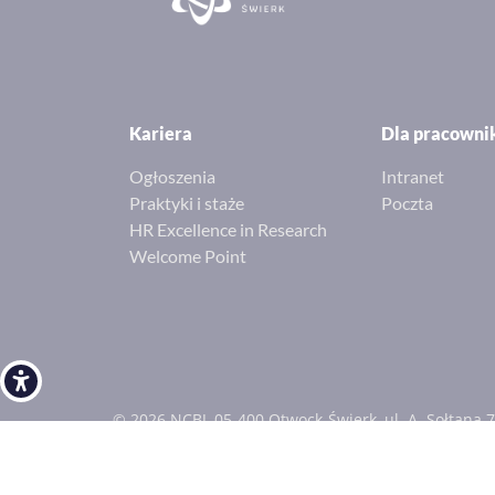
Kariera
Dla pracown
Ogłoszenia
Intranet
Praktyki i staże
Poczta
HR Excellence in Research
Welcome Point
Open toolbar
© 2026 NCBJ, 05-400 Otwock-Świerk, ul. A. Sołtana 7