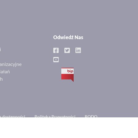
Odwiedź Nas
i
anizacyjne
iałań
BIP
ch
a dostępności
Polityka Prywatności
RODO