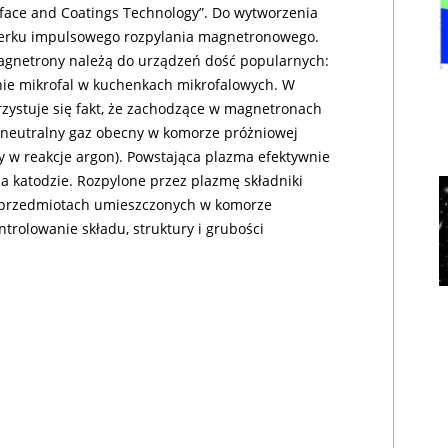
face and Coatings Technology”. Do wytworzenia
ierku impulsowego rozpylania magnetronowego.
agnetrony należą do urządzeń dość popularnych:
nie mikrofal w kuchenkach mikrofalowych. W
rzystuje się fakt, że zachodzące w magnetronach
e neutralny gaz obecny w komorze próżniowej
y w reakcje argon). Powstająca plazma efektywnie
a katodzie. Rozpylone przez plazmę składniki
 przedmiotach umieszczonych w komorze
trolowanie składu, struktury i grubości