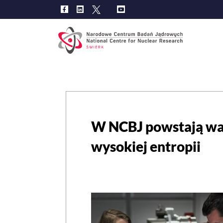
Main
navig
W NCBJ powstają wa
wysokiej entropii