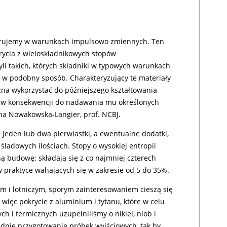
rujemy w warunkach impulsowo zmiennych. Ten
ycia z wieloskładnikowych stopów
li takich, których składniki w typowych warunkach
 w podobny sposób. Charakteryzujący te materiały
na wykorzystać do późniejszego kształtowania
a w konsekwencji do nadawania mu określonych
yna Nowakowska-Langier, prof. NCBJ.
eden lub dwa pierwiastki, a ewentualne dodatki,
 śladowych ilościach. Stopy o wysokiej entropii
ą budowę: składają się z co najmniej czterech
w praktyce wahających się w zakresie od 5 do 35%.
m i lotniczym, sporym zainteresowaniem cieszą się
 więc pokrycie z aluminium i tytanu, które w celu
 i termicznych uzupełniliśmy o nikiel, niob i
ednie przygotowanie próbek wyjściowych, tak by