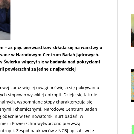
ram – aż pięć pierwiastków składa się na warstwy o
,
kowane w Narodowym Centrum Badań Jądrowych.
w Świerku włączył się w badania nad pokryciami
i powierzchni za jedne z najbardziej
ałowej coraz więcej uwagi poświęca się pokrywaniu
h stopów o wysokiej entropii. Dzieje się tak nie
alnych, wspomniane stopy charakteryzują się
ycznymi i chemicznymi. Narodowe Centrum Badań
ę obecnie w ten nowatorski nurt badań: w
nierii Powierzchni wytworzono pierwszą
entropii. Zespół naukowców z NCBJ opisał swoje