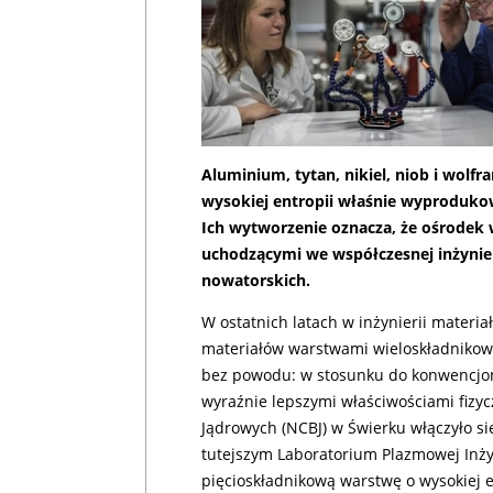
Aluminium, tytan, nikiel, niob i wolf
wysokiej entropii właśnie wyprodu
Ich wytworzenie oznacza, że ośrodek 
uchodzącymi we współczesnej inżynieri
nowatorskich.
W ostatnich latach w inżynierii materi
materiałów warstwami wieloskładnikowyc
bez powodu: w stosunku do konwencjon
wyraźnie lepszymi właściwościami fiz
Jądrowych (NCBJ) w Świerku włączyło si
tutejszym Laboratorium Plazmowej Inży
pięcioskładnikową warstwę o wysokiej 