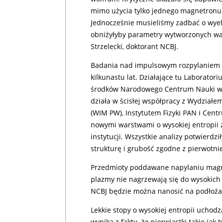
mimo użycia tylko jednego magnetronu
Jednocześnie musieliśmy zadbać o wyel
obniżyłyby parametry wytworzonych war
Strzelecki, doktorant NCBJ.
Badania nad impulsowym rozpylaniem 
kilkunastu lat. Działające tu Laborator
środków Narodowego Centrum Nauki w Z
działa w ścisłej współpracy z Wydziałem
(WIM PW), Instytutem Fizyki PAN i Cen
nowymi warstwami o wysokiej entropii 
instytucji. Wszystkie analizy potwierdz
strukturę i grubość zgodne z pierwotn
Przedmioty poddawane napylaniu mag
plazmy nie nagrzewają się do wysokich
NCBJ będzie można nanosić na podłoża
Lekkie stopy o wysokiej entropii uchod
wynika z faktu, że pierwiastki takie jak