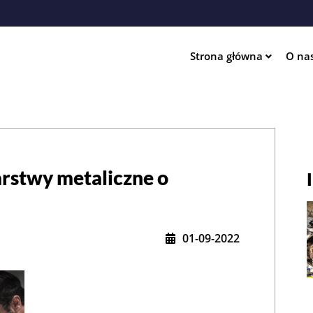
Przejdź
do
treści
Strona główna
O na
ation
rstwy metaliczne o
01-09-2022