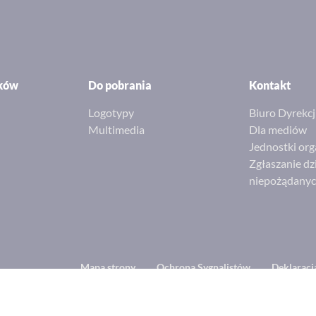
ików
Do pobrania
Kontakt
Logotypy
Biuro Dyrekcj
Multimedia
Dla mediów
Jednostki org
Zgłaszanie dz
niepożądany
Footer
Mapa strony
Ochrona Sygnalistów
Deklaracj
menu