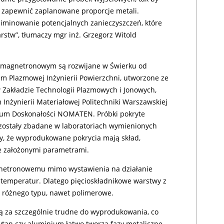
 zapewnić zaplanowane proporcje metali.
iminowanie potencjalnych zanieczyszczeń, które
stw”, tłumaczy mgr inż. Grzegorz Witold
magnetronowym są rozwijane w Świerku od
ium Plazmowej Inżynierii Powierzchni, utworzone ze
akładzie Technologii Plazmowych i Jonowych,
 Inżynierii Materiałowej Politechniki Warszawskiej
trum Doskonałości NOMATEN. Próbki pokryte
zostały zbadane w laboratoriach wymienionych
iły, że wyprodukowane pokrycia mają skład,
ie założonymi parametrami.
netronowemu mimo wystawienia na działanie
 temperatur. Dlatego pięcioskładnikowe warstwy z
 różnego typu, nawet polimerowe.
zą za szczególnie trudne do wyprodukowania, co
 tytan czy aluminium łatwo tworzą fazy metaliczne,