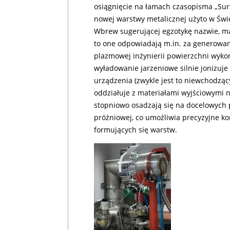
osiągnięcie na łamach czasopisma „Sur
nowej warstwy metalicznej użyto w Św
Wbrew sugerującej egzotykę nazwie, m
to one odpowiadają m.in. za generowa
plazmowej inżynierii powierzchni wyko
wyładowanie jarzeniowe silnie jonizuj
urządzenia (zwykle jest to niewchodząc
oddziałuje z materiałami wyjściowymi n
stopniowo osadzają się na docelowych
próżniowej, co umożliwia precyzyjne kon
formujących się warstw.