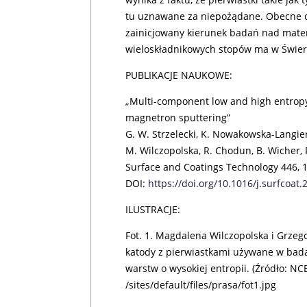
tu uznawane za niepożądane. Obecne o
zainicjowany kierunek badań nad mat
wieloskładnikowych stopów ma w Świer
PUBLIKACJE NAUKOWE:
„Multi-component low and high entropy
magnetron sputtering”
G. W. Strzelecki, K. Nowakowska-Langier,
M. Wilczopolska, R. Chodun, B. Wicher, 
Surface and Coatings Technology 446, 
DOI:
https://doi.org/10.1016/j.surfcoat
ILUSTRACJE:
Fot. 1. Magdalena Wilczopolska i Grzego
katody z pierwiastkami używane w bad
warstw o wysokiej entropii. (Źródło: N
/sites/default/files/prasa/fot1.jpg