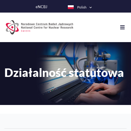
Przejdź
eNCBJ
Polish
do
treści
Działalność statutowa