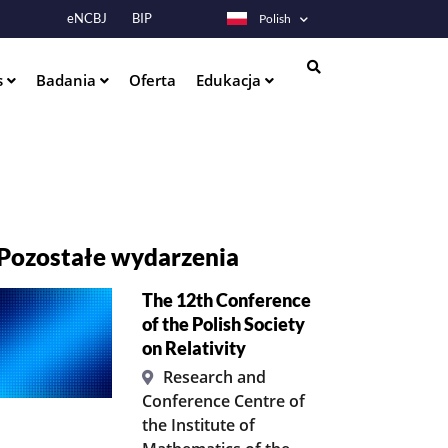
eNCBJ
BIP
Polish
s
Badania
Oferta
Edukacja
Szukaj
Pozostałe wydarzenia
The 12th Conference
of the Polish Society
on Relativity
Research and
Conference Centre of
the Institute of