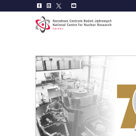
Main
navig