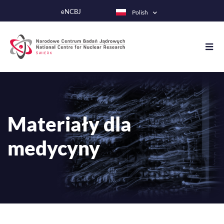
Przejdź
eNCBJ
Polish
do
treści
Materiały dla
medycyny