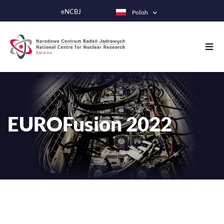
Przejdź
eNCBJ
Polish
do
treści
EUROFusion 2022