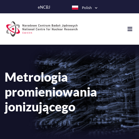
Przejdź
eNCBJ
Polish
do
treści
Metrologia
promieniowania
jonizującego