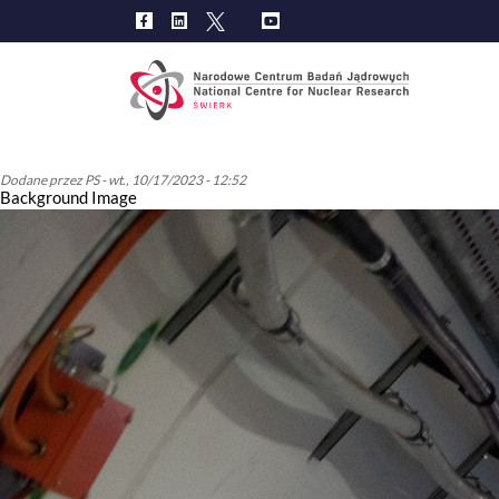
Main
navig
Dodane przez
PS
-
wt., 10/17/2023 - 12:52
Background Image