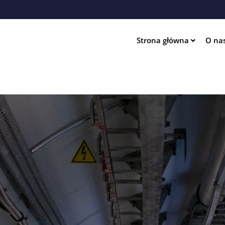
Przejdź
do
treści
Strona główna
O na
ation