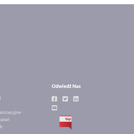
Odwiedź Nas
i
anizacyjne
iałań
BIP
ch