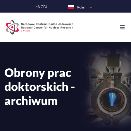
Przejdź
eNCBJ
Polish
do
treści
Obrony prac
doktorskich -
archiwum