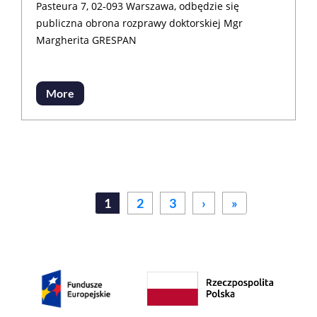
Pasteura 7, 02-093 Warszawa, odbędzie się
publiczna obrona rozprawy doktorskiej Mgr
Margherita GRESPAN
More
Stronicowanie
Next ›
Last »
1
2
3
›
»