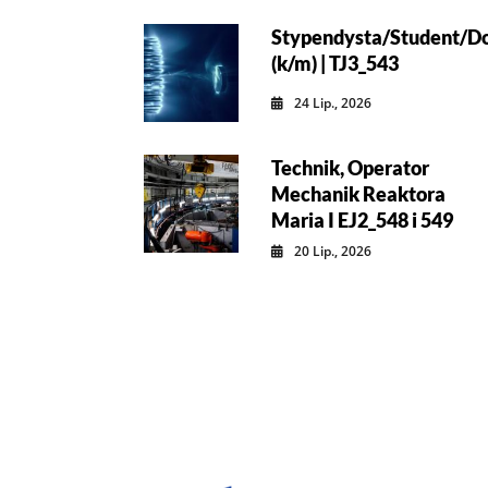
Stypendysta/Student/D
(k/m) | TJ3_543
24 Lip., 2026
Technik, Operator
Mechanik Reaktora
Maria I EJ2_548 i 549
20 Lip., 2026