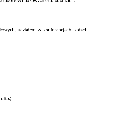
ie raportów naukowych oraz publikacji;
kowych, udziałem w konferencjach, kołach
 itp.)