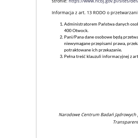
stronie:
https://www.ncbj.gov.pl/sites
Informacja z art. 13 RODO o przetwarzan
Administratorem Państwa danych osobo
400 Otwock.
Pani/Pana dane osobowe będą przetwar
niewymagane przepisami prawa, przeka
potraktowane ich przekazanie.
Pełna treść klauzuli informacyjnej z 
Narodowe Centrum Badań Jądrowych p
Transparent