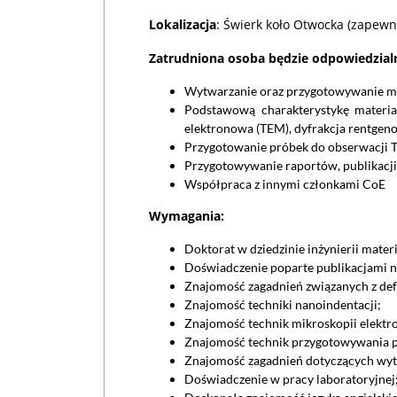
Lokalizacja
: Świerk koło Otwocka (zapew
Zatrudniona osoba będzie odpowiedzial
Wytwarzanie oraz przygotowywanie mat
Podstawową charakterystykę materia
elektronowa (TEM), dyfrakcja rentgen
Przygotowanie próbek do obserwacji T
Przygotowywanie raportów, publikacj
Współpraca z innymi członkami CoE
Wymagania:
Doktorat w dziedzinie inżynierii mater
Doświadczenie poparte publikacjami n
Znajomość zagadnień związanych z def
Znajomość techniki nanoindentacji;
Znajomość technik mikroskopii elektr
Znajomość technik przygotowywania p
Znajomość zagadnień dotyczących wytw
Doświadczenie w pracy laboratoryjnej