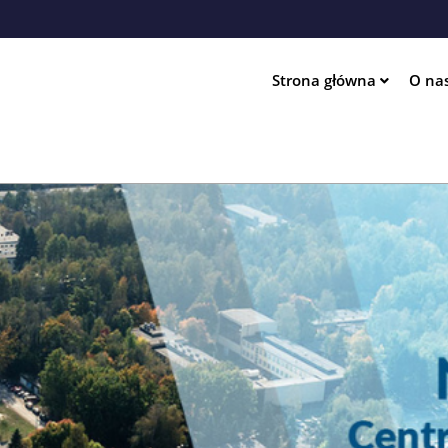
Przejdź
do
treści
Strona główna
O na
ation