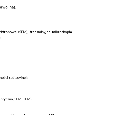
rwolina).
ektronowa (SEM), transmisyjna mikroskopia
a
ości radiacyjnej;
ptyczna, SEM, TEM);