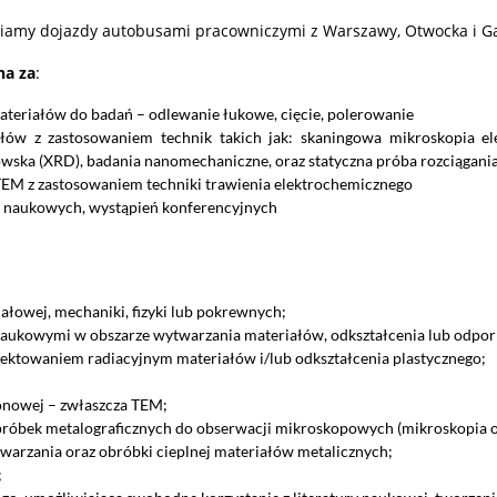
niamy dojazdy autobusami pracowniczymi z Warszawy, Otwocka i Ga
na za
:
eriałów do badań – odlewanie łukowe, cięcie, polerowanie
łów z zastosowaniem technik takich jak: skaningowa mikroskopia el
owska (XRD), badania nanomechaniczne, oraz statyczna próba rozciągani
EM z zastosowaniem techniki trawienia elektrochemicznego
i naukowych, wystąpień konferencyjnych
iałowej, mechaniki, fizyki lub pokrewnych;
aukowymi w obszarze wytwarzania materiałów, odkształcenia lub odporn
ektowaniem radiacyjnym materiałów i/lub odkształcenia plastycznego;
onowej – zwłaszcza TEM;
róbek metalograficznych do obserwacji mikroskopowych (mikroskopia o
arzania oraz obróbki cieplnej materiałów metalicznych;
;