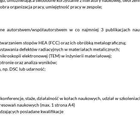
go, umożliwiająca swobodne korzystanie z literatury naukowej, tworzen
bra organizacja pracy, umiejętność pracy w zespole;
ne autorstwem/współautorstwem w co najmniej 3 publikacjach nau
twarzaniem stopów HEA (FCC) oraz ich obróbką metalograficzną;
stawania defektów radiacyjnych w materiałach metalicznych;
ikroskopii elektronowej (TEM) w inżynierii materiałowej;
tronie oraz analiza wyników;
 np. DSC lub udarność;
konferencje, staże, działalność w kołach naukowych, udział w szkoleniach,
eresowań naukowych (max. 1 strona A4)
zających posiadane kwalifikacje