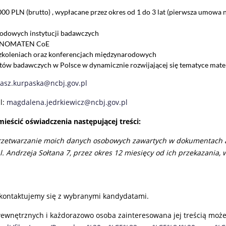
0 PLN (brutto) , wypłacane przez okres od 1 do 3 lat (pierwsza umowa n
odowych instytucji badawczych
mi NOMATEN CoE
szkoleniach oraz konferencjach międzynarodowych
utów badawczych w Polsce w dynamicznie rozwijającej się tematyce mate
kasz.kurpaska@ncbj.gov.pl
l:
magdalena.jedrkiewicz@ncbj.gov.pl
ieścić oświadczenia następującej treści:
zetwarzanie moich danych osobowych zawartych w dokumentach 
 Andrzeja Sołtana 7, przez okres 12 miesięcy od ich przekazania, w
kontaktujemy się z wybranymi kandydatami.
wnętrznych i każdorazowo osoba zainteresowana jej treścią może