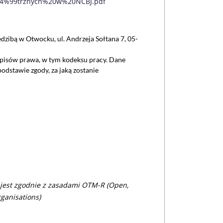
%C4%99trznych%20w%20NCBJ.pdf
ibą w Otwocku, ul. Andrzeja Sołtana 7, 05-
episów prawa, w tym kodeksu pracy. Dane
dstawie zgody, za jaką zostanie
 jest zgodnie z zasadami OTM-R (Open,
ganisations)