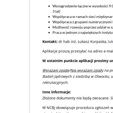
Wynagrodzenie łączne w wysokości 9 00
3 lat)
Współpraca w ramach sieci międzynar
Współpraca z grupami numeryczny
Możliwość rozwoju poprzez udział w 
Praca w jednym z największych instyt
Kontakt:
dr hab inż. Łukasz Kurpaska,
lu
Aplikacje proszę przesyłać na adres e-mai
W ostatnim punkcie aplikacji prosimy um
Wyrażam zgodę
/
Nie wyrażam zgody
na pr
Badań Jądrowych z siedzibą w Otwocku, ul.
rekrutacyjnych.
Inne informacje:
Złożone dokumenty nie będą zwracane. S
W NCBJ obowiązuje procedura zgłoszeń we