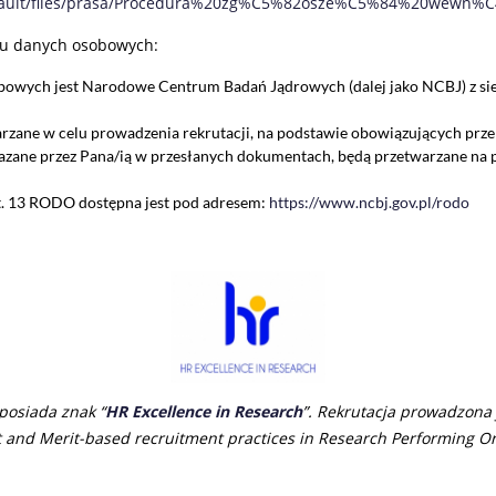
/default/files/prasa/Procedura%20zg%C5%82osze%C5%84%20wewn
iu danych osobowych:
wych jest Narodowe Centrum Badań Jądrowych (dalej jako NCBJ) z siedz
zane w celu prowadzenia rekrutacji, na podstawie obowiązujących prz
zane przez Pana/ią w przesłanych dokumentach, będą przetwarzane na po
art. 13 RODO dostępna jest pod adresem:
https://www.ncbj.gov.pl/rodo
osiada znak “
HR Excellence in Research
”. Rekrutacja prowadzona
 an
d Merit-based recruitment practices in Research Performing Or