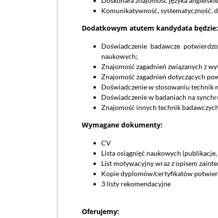
Doskonała znajomość języka angielskie
Komunikatywność, systematyczność, do
Dodatkowym atutem kandydata będzie:
Doświadczenie badawcze potwierdzo
naukowych;
Znajomość zagadnień związanych z wy
Znajomość zagadnień dotyczących pow
Doświadczenie w stosowaniu technik m
Doświadczenie w badaniach na synchro
Znajomość innych technik badawczych,
Wymagane dokumenty:
CV
Lista osiągnięć naukowych (publikacje, 
List motywacyjny wraz z opisem zaint
Kopie dyplomów/certyfikatów potwierd
3 listy rekomendacyjne
Oferujemy: