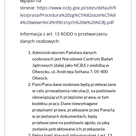
wglądu na
stronie:
https://www.ncbj.gov.pl/sites/default/fi
les/prasa/Procedura%20zg%C5%82osze%C5%8
4%20wewn%C4%99trznych%20w%20NCBJ.pdf
Informacja z art. 13 RODO o przetwarzaniu
danych osobowych:
Administratorem Państwa danych
osobowych jest Narodowe Centrum Badań
Jądrowych (dalej jako NCBJ) z siedzibą w
Otwocku, ul. Andrzeja Sołtana 7, 05-400
Otwock.
Pani/Pana dane osobowe będą przetwarzane
w celu prowadzenia rekrutacji, na podstawie
obowiązujących przepisów prawa, w tym
kodeksu pracy. Dane niewymagane
przepisami prawa, przekazane przez Pana/ią
w przesłanych dokumentach, będą
przetwarzane na podstawie zgody, za jaką
zostanie potraktowane ich przekazanie.
Pełna treść klauzuli informacyjnej z art. 13