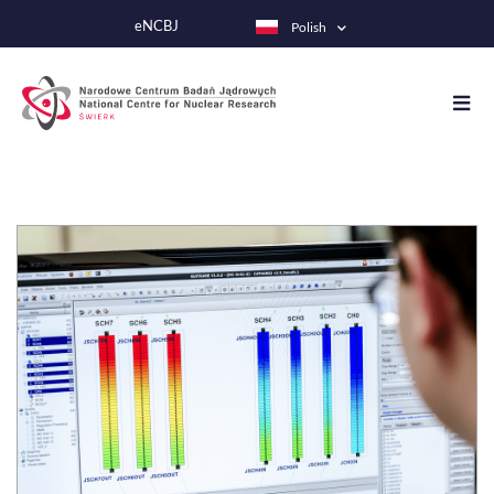
Przejdź
eNCBJ
Polish
do
treści