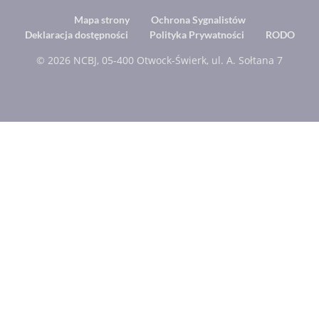
Footer
Mapa strony
Ochrona Sygnalistów
Deklaracja dostępności
Polityka Prywatności
RODO
menu
© 2026 NCBJ, 05-400 Otwock-Świerk, ul. A. Sołtana 7