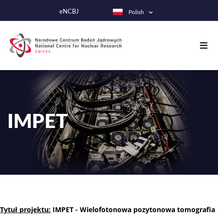
Przejdź
eNCBJ
Polish
do
treści
IMPET
Tytuł projektu:
IMPET - Wielofotonowa pozytonowa tomografia