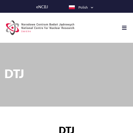
Przejdź
eNCBJ
Polish
do
treści
DTJ
DTJ