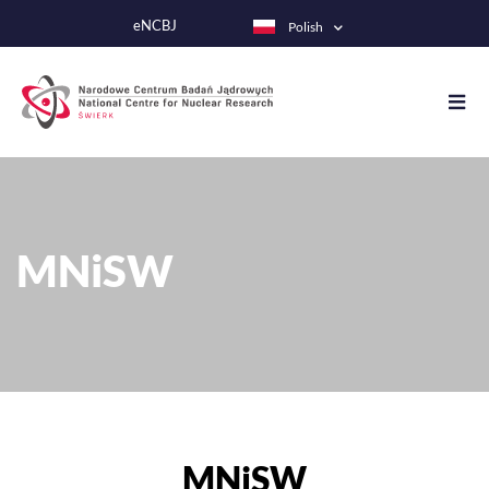
Przejdź
eNCBJ
Polish
do
treści
MNiSW
MNiSW