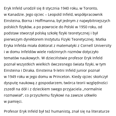
Eryk Infeld urodził się 8 stycznia 1940 roku, w Toronto,
w Kanadzie. Jego ojciec – Leopold Infeld, współpracownik
Einsteina, Borna i Hoffmanna, był jednym z najwybitniejszych
polskich fizyków, a po powrocie do Polski w 1950 roku, od
podstaw stworzył polską szkołę fizyki teoretycznej i był
pierwszym dyrektorem Instytutu Fizyki Teoretycznej. Matka
Eryka Infelda miała doktorat z matematyki z Cornell University
i w domu Infeldów wiele rodzinnych rozmów dotyczyło
tematów naukowych. W dzieciństwie profesor Eryk Infeld
poznał wszystkich wielkich ówczesnego świata fizyki, w tym
Einsteina i Diraka. Einsteina 9-letni Infeld junior poznał
w 1949 roku w jego domu w Princeton. Kiedy ojciec skończył
dysputę naukową z gospodarzem, twórca teorii względności
zszedł na dół i z dzieckiem swego przyjaciela „normalnie
rozmawiał”, co przyszłemu fizykowi na zawsze utkwiło
w pamięci.
Profesor Eryk Infeld był też humanistą, znał się na literaturze