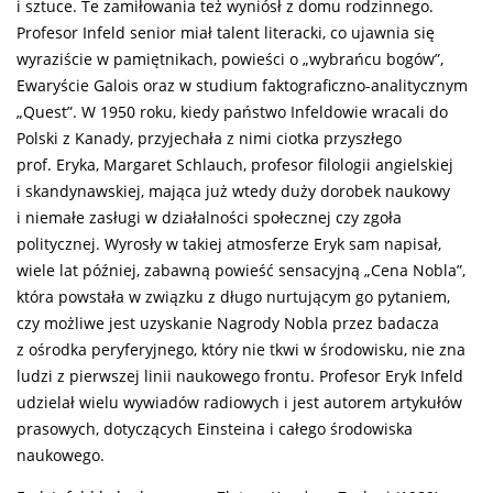
i sztuce. Te zamiłowania też wyniósł z domu rodzinnego.
Profesor Infeld senior miał talent literacki, co ujawnia się
wyraziście w pamiętnikach, powieści o „wybrańcu bogów”,
Ewaryście Galois oraz w studium faktograficzno-analitycznym
„Quest”. W 1950 roku, kiedy państwo Infeldowie wracali do
Polski z Kanady, przyjechała z nimi ciotka przyszłego
prof. Eryka, Margaret Schlauch, profesor filologii angielskiej
i skandynawskiej, mająca już wtedy duży dorobek naukowy
i niemałe zasługi w działalności społecznej czy zgoła
politycznej. Wyrosły w takiej atmosferze Eryk sam napisał,
wiele lat później, zabawną powieść sensacyjną „Cena Nobla”,
która powstała w związku z długo nurtującym go pytaniem,
czy możliwe jest uzyskanie Nagrody Nobla przez badacza
z ośrodka peryferyjnego, który nie tkwi w środowisku, nie zna
ludzi z pierwszej linii naukowego frontu. Profesor Eryk Infeld
udzielał wielu wywiadów radiowych i jest autorem artykułów
prasowych, dotyczących Einsteina i całego środowiska
naukowego.