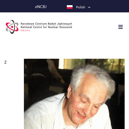
Przejdź
eNCBJ
Polish
do
treści
Z