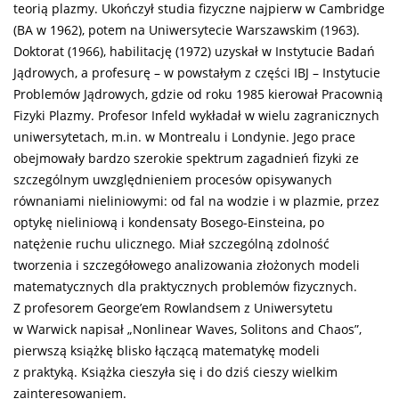
teorią plazmy. Ukończył studia fizyczne najpierw w Cambridge
(BA w 1962), potem na Uniwersytecie Warszawskim (1963).
Doktorat (1966), habilitację (1972) uzyskał w Instytucie Badań
Jądrowych, a profesurę – w powstałym z części IBJ – Instytucie
Problemów Jądrowych, gdzie od roku 1985 kierował Pracownią
Fizyki Plazmy. Profesor Infeld wykładał w wielu zagranicznych
uniwersytetach, m.in. w Montrealu i Londynie. Jego prace
obejmowały bardzo szerokie spektrum zagadnień fizyki ze
szczególnym uwzględnieniem procesów opisywanych
równaniami nieliniowymi: od fal na wodzie i w plazmie, przez
optykę nieliniową i kondensaty Bosego-Einsteina, po
natężenie ruchu ulicznego. Miał szczególną zdolność
tworzenia i szczegółowego analizowania złożonych modeli
matematycznych dla praktycznych problemów fizycznych.
Z profesorem George’em Rowlandsem z Uniwersytetu
w Warwick napisał „Nonlinear Waves, Solitons and Chaos”,
pierwszą książkę blisko łączącą matematykę modeli
z praktyką. Książka cieszyła się i do dziś cieszy wielkim
zainteresowaniem.