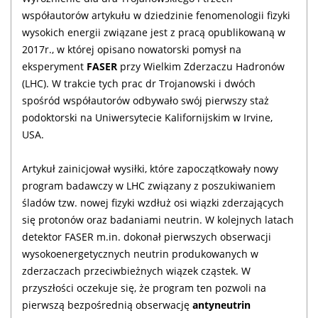
współautorów artykułu w dziedzinie fenomenologii fizyki
wysokich energii związane jest z pracą opublikowaną w
2017r., w której opisano nowatorski pomysł na
eksperyment
FASER
przy Wielkim Zderzaczu Hadronów
(LHC). W trakcie tych prac dr Trojanowski i dwóch
spośród współautorów odbywało swój pierwszy staż
podoktorski na Uniwersytecie Kalifornijskim w Irvine,
USA.
Artykuł zainicjował wysiłki, które zapoczątkowały nowy
program badawczy w LHC związany z poszukiwaniem
śladów tzw. nowej fizyki wzdłuż osi wiązki zderzających
się protonów oraz badaniami neutrin. W kolejnych latach
detektor FASER m.in. dokonał pierwszych obserwacji
wysokoenergetycznych neutrin produkowanych w
zderzaczach przeciwbieżnych wiązek cząstek. W
przyszłości oczekuje się, że program ten pozwoli na
pierwszą bezpośrednią obserwację
antyneutrin