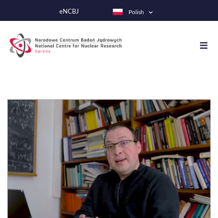
Przejdź
eNCBJ
Polish
do
treści