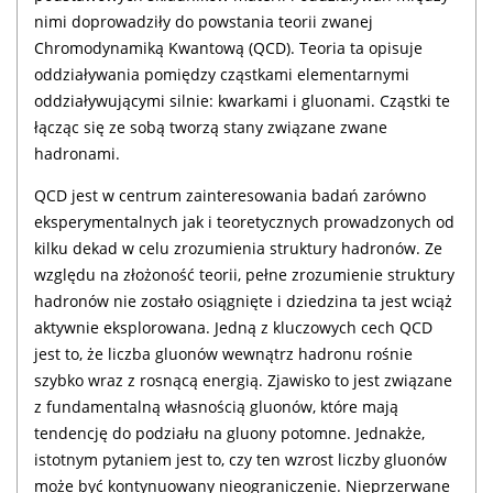
nimi doprowadziły do powstania teorii zwanej
Chromodynamiką Kwantową (QCD). Teoria ta opisuje
oddziaływania pomiędzy cząstkami elementarnymi
oddziaływującymi silnie: kwarkami i gluonami. Cząstki te
łącząc się ze sobą tworzą stany związane zwane
hadronami.
QCD jest w centrum zainteresowania badań zarówno
eksperymentalnych jak i teoretycznych prowadzonych od
kilku dekad w celu zrozumienia struktury hadronów. Ze
względu na złożoność teorii, pełne zrozumienie struktury
hadronów nie zostało osiągnięte i dziedzina ta jest wciąż
aktywnie eksplorowana. Jedną z kluczowych cech QCD
jest to, że liczba gluonów wewnątrz hadronu rośnie
szybko wraz z rosnącą energią. Zjawisko to jest związane
z fundamentalną własnością gluonów, które mają
tendencję do podziału na gluony potomne. Jednakże,
istotnym pytaniem jest to, czy ten wzrost liczby gluonów
może być kontynuowany nieograniczenie. Nieprzerwane