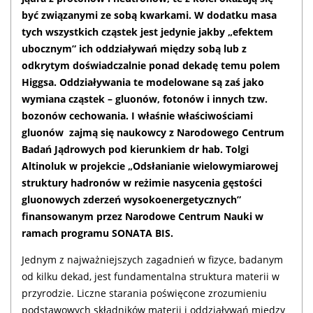
być związanymi ze sobą kwarkami. W dodatku masa
tych wszystkich cząstek jest jedynie jakby „efektem
ubocznym” ich oddziaływań między sobą lub z
odkrytym doświadczalnie ponad dekadę temu polem
Higgsa. Oddziaływania te modelowane są zaś jako
wymiana cząstek – gluonów, fotonów i innych tzw.
bozonów cechowania. I właśnie właściwościami
gluonów zajmą się naukowcy z Narodowego Centrum
Badań Jądrowych pod kierunkiem dr hab. Tolgi
Altinoluk w projekcie „Odsłanianie wielowymiarowej
struktury hadronów w reżimie nasycenia gęstości
gluonowych zderzeń wysokoenergetycznych”
finansowanym przez Narodowe Centrum Nauki w
ramach programu SONATA BIS.
Jednym z najważniejszych zagadnień w fizyce, badanym
od kilku dekad, jest fundamentalna struktura materii w
przyrodzie. Liczne starania poświęcone zrozumieniu
podstawowych składników materii i oddziaływań między