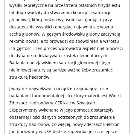
wysiłki teoretyczne na przestrzeni ostatnich trzydziestu
lat doprowadziły do stworzenia koncepcji saturacji
gluonowej, którą można wyjaśnić następująco: przy
dostatecznie wysokich energiach ujawnia się ważna
cecha gluonów. W gęstym środowisku gluony zaczynają
rekombinować, a to prowadzi do spowolnienia wzrostu
ich gęstości. Ten proces wprowadza aspekt nieliniowości
do dynamiki oddziaływań cząstek elementarnych.
Badania nad zjawiskiem saturacji gluonowej i jego
nieliniowej natury są bardzo ważne żeby zrozumieć
strukturę hadronów.
Jednym z największych urządzeń zajmujących się
badaniami fundamentalnej struktury materii jest Wielki
Zderzacz Hadronów w CERN-ie w Szwajcarii.
Eksperymenty wykonane w jego pomocą dostarczyły
obszernej ilości danych potrzebnych do zrozumienia
struktury hadronów. Co więcej, nowy Zderzacz Elektron-
Jon budowany w USA będzie zapewniał jeszcze lepsze