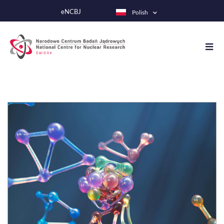
Przejdź
eNCBJ
Polish
do
treści