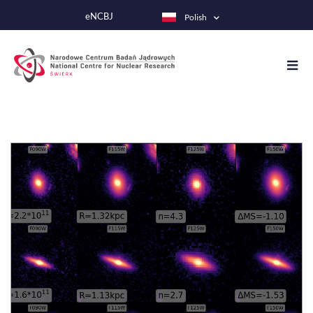
Przejdź
eNCBJ
Polish
do
treści