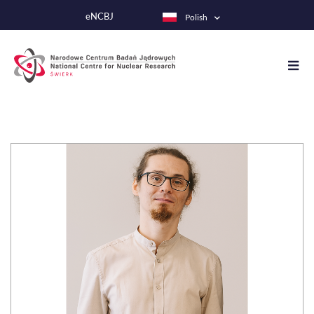
Przejdź
eNCBJ
Polish
do
treści