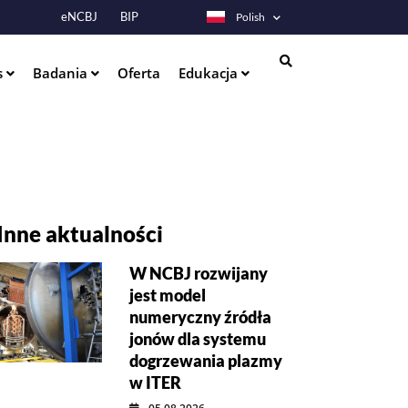
eNCBJ
BIP
Polish
s
Badania
Oferta
Edukacja
Szukaj
Inne aktualności
W NCBJ rozwijany
jest model
numeryczny źródła
jonów dla systemu
dogrzewania plazmy
w ITER