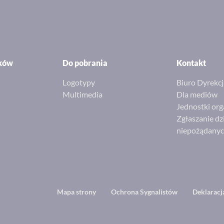
ików
Do pobrania
Kontakt
Logotypy
Biuro Dyrekcj
Multimedia
Dla mediów
Jednostki org
Zgłaszanie dz
niepożądany
Footer
Mapa strony
Ochrona Sygnalistów
Deklaracj
menu