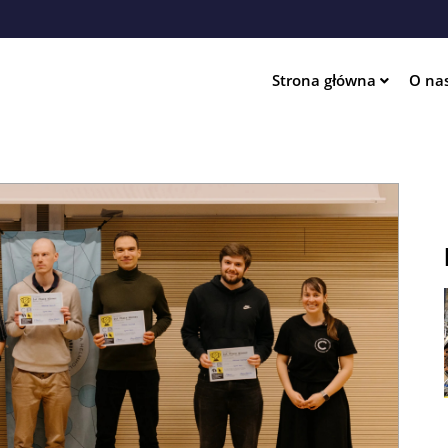
Przejdź
do
treści
Strona główna
O na
ation