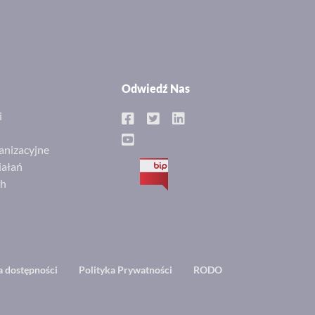
Odwiedź Nas
i
anizacyjne
iałań
BIP
ch
a dostępności
Polityka Prywatności
RODO