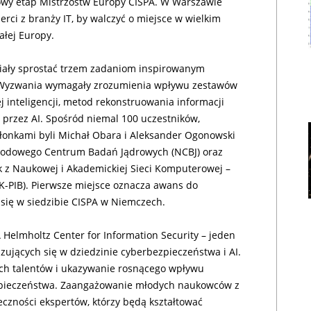
jowy etap Mistrzostw Europy CISPA. W Warszawie
perci z branży IT, by walczyć o miejsce w wielkim
ałej Europy.
siały sprostać trzem zadaniom inspirowanym
 Wyzwania wymagały zrozumienia wpływu zestawów
 inteligencji, metod rekonstruowania informacji
 przez AI. Spośród niemal 100 uczestników,
członkami byli Michał Obara i Aleksander Ogonowski
rodowego Centrum Badań Jądrowych (NCBJ) oraz
 z Naukowej i Akademickiej Sieci Komputerowej –
-PIB). Pierwsze miejsce oznacza awans do
 się w siedzibie CISPA w Niemczech.
Helmholtz Center for Information Security – jeden
zujących się w dziedzinie cyberbezpieczeństwa i AI.
ch talentów i ukazywanie rosnącego wpływu
bezpieczeństwa. Zaangażowanie młodych naukowców z
czności ekspertów, którzy będą kształtować