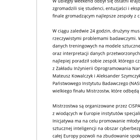
W ubiegły weekend odbył się ostatni kra
zgromadzili się studenci, entuzjaści i eks
finale gromadzącym najlepsze zespoły z c
W ciągu zaledwie 24 godzin, drużyny mu
rzeczywistymi problemami badawczymi.
danych treningowych na modele sztucznej
oraz interpretacji danych przetworzonych
najlepiej poradził sobie zespół, którego 
z Zakładu Inżynierii Oprogramowania Na
Mateusz Kowalczyk i Aleksander Szymczyk
Państwowego Instytutu Badawczego (NASK
wielkiego finału Mistrzostw, które odbędą
Mistrzostwa są organizowane przez CISPA 
z wiodących w Europie instytutów specjali
Inicjatywa ma na celu promowanie młody
sztucznej inteligencji na obszar cyber
całej Europy pozwoli na zbudowanie społe