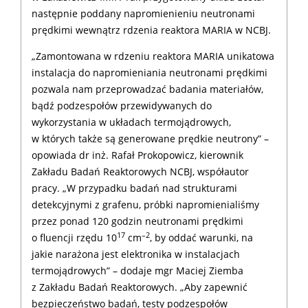
następnie poddany napromienieniu neutronami
prędkimi wewnątrz rdzenia reaktora MARIA w NCBJ.
„Zamontowana w rdzeniu reaktora MARIA unikatowa
instalacja do napromieniania neutronami prędkimi
pozwala nam przeprowadzać badania materiałów,
bądź podzespołów przewidywanych do
wykorzystania w układach termojądrowych,
w których także są generowane prędkie neutrony” –
opowiada dr inż. Rafał Prokopowicz, kierownik
Zakładu Badań Reaktorowych NCBJ, współautor
pracy. „W przypadku badań nad strukturami
detekcyjnymi z grafenu, próbki napromienialiśmy
przez ponad 120 godzin neutronami prędkimi
17
–2
o fluencji rzędu 10
cm
, by oddać warunki, na
jakie narażona jest elektronika w instalacjach
termojądrowych” – dodaje mgr Maciej Ziemba
z Zakładu Badań Reaktorowych. „Aby zapewnić
bezpieczeństwo badań, testy podzespołów