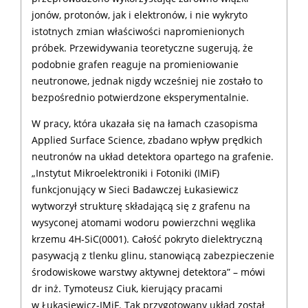
jonów, protonów, jak i elektronów, i nie wykryto
istotnych zmian właściwości napromienionych
próbek. Przewidywania teoretyczne sugerują, że
podobnie grafen reaguje na promieniowanie
neutronowe, jednak nigdy wcześniej nie zostało to
bezpośrednio potwierdzone eksperymentalnie.
W pracy, która ukazała się na łamach czasopisma
Applied Surface Science, zbadano wpływ prędkich
neutronów na układ detektora opartego na grafenie.
„Instytut Mikroelektroniki i Fotoniki (IMiF)
funkcjonujący w Sieci Badawczej Łukasiewicz
wytworzył strukturę składającą się z grafenu na
wysyconej atomami wodoru powierzchni węglika
krzemu 4H-SiC(0001). Całość pokryto dielektryczną
pasywacją z tlenku glinu, stanowiącą zabezpieczenie
środowiskowe warstwy aktywnej detektora” – mówi
dr inż. Tymoteusz Ciuk, kierujący pracami
w Łukasiewicz-IMiF. Tak przygotowany układ został