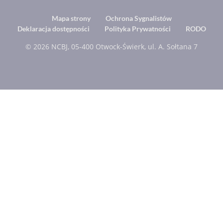
Footer
Mapa strony
Ochrona Sygnalistów
Deklaracja dostępności
Polityka Prywatności
RODO
menu
© 2026 NCBJ, 05-400 Otwock-Świerk, ul. A. Sołtana 7