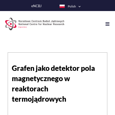
Przejdź
eNCBJ
Polish
do
treści
Grafen jako detektor pola
magnetycznego w
reaktorach
termojądrowych