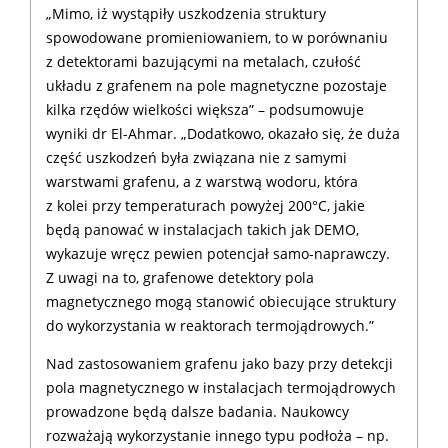
„Mimo, iż wystąpiły uszkodzenia struktury
spowodowane promieniowaniem, to w porównaniu
z detektorami bazującymi na metalach, czułość
układu z grafenem na pole magnetyczne pozostaje
kilka rzędów wielkości większa” – podsumowuje
wyniki dr El-Ahmar. „Dodatkowo, okazało się, że duża
część uszkodzeń była związana nie z samymi
warstwami grafenu, a z warstwą wodoru, która
z kolei przy temperaturach powyżej 200°C, jakie
będą panować w instalacjach takich jak DEMO,
wykazuje wręcz pewien potencjał samo-naprawczy.
Z uwagi na to, grafenowe detektory pola
magnetycznego mogą stanowić obiecujące struktury
do wykorzystania w reaktorach termojądrowych.”
Nad zastosowaniem grafenu jako bazy przy detekcji
pola magnetycznego w instalacjach termojądrowych
prowadzone będą dalsze badania. Naukowcy
rozważają wykorzystanie innego typu podłoża – np.