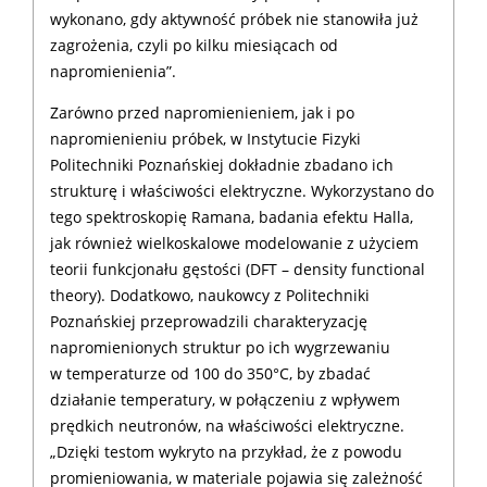
wykonano, gdy aktywność próbek nie stanowiła już
zagrożenia, czyli po kilku miesiącach od
napromienienia”.
Zarówno przed napromienieniem, jak i po
napromienieniu próbek, w Instytucie Fizyki
Politechniki Poznańskiej dokładnie zbadano ich
strukturę i właściwości elektryczne. Wykorzystano do
tego spektroskopię Ramana, badania efektu Halla,
jak również wielkoskalowe modelowanie z użyciem
teorii funkcjonału gęstości (DFT – density functional
theory). Dodatkowo, naukowcy z Politechniki
Poznańskiej przeprowadzili charakteryzację
napromienionych struktur po ich wygrzewaniu
w temperaturze od 100 do 350°C, by zbadać
działanie temperatury, w połączeniu z wpływem
prędkich neutronów, na właściwości elektryczne.
„Dzięki testom wykryto na przykład, że z powodu
promieniowania, w materiale pojawia się zależność