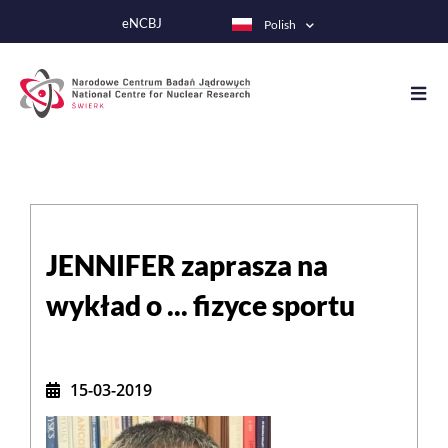
Przejdź
eNCBJ
Polish
do
treści
JENNIFER zaprasza na
wykład o ... fizyce sportu
15-03-2019