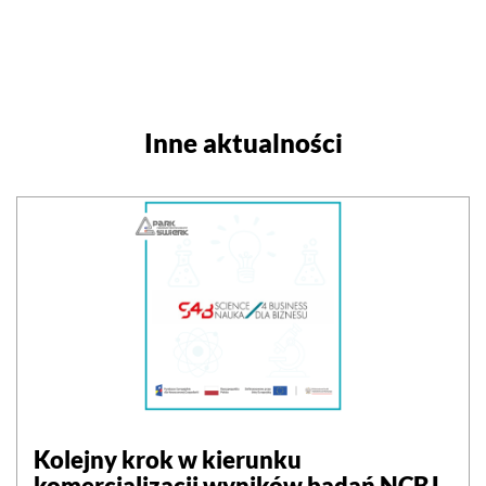
Inne aktualności
Kolejny krok w kierunku
komercjalizacji wyników badań NCBJ