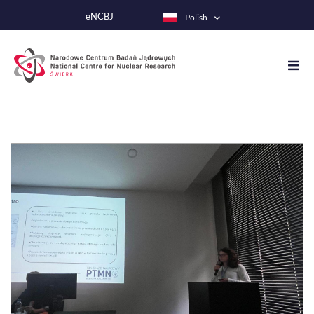
Przejdź
eNCBJ
Polish
do
treści