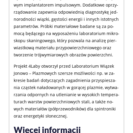
wym im­plan­ta­to­rem im­pul­so­wym. Do­dat­ko­we oprzy­
rzą­do­wa­nie za­pew­nia od­po­wied­nią dia­gno­sty­kę jed­
no­rod­no­ści wiąz­ki, gę­sto­ści ener­gii i in­nych istot­nych
pa­ra­me­trów. Prób­ki ma­te­ria­ło­we ba­da­ne są za po­
mo­cą bę­dą­ce­go na wy­po­sa­że­niu la­bo­ra­to­rium mi­kro­
sko­pu ska­nin­go­we­go, któ­ry po­zwa­la na ana­li­zę pier­
wiast­ko­wą ma­te­ria­łu przypo­wierzch­niowego oraz
two­rze­nie trój­wy­mia­ro­wych obra­zów po­wierzch­ni.
Pro­jekt 4La­by otwo­rzył przed La­bo­ra­to­rium Wią­zek
Jo­no­wo – Pla­zmo­wych szer­sze moż­li­wo­ści np. w za­
kre­sie ba­dań do­ty­czą­cych za­gad­nie­nia przy­spie­sza­
nia czą­stek na­ła­do­wa­nych w go­rą­cej pla­zmie, wy­twa­
rza­nia od­por­nych na utle­nia­nie w wy­so­kich tem­pe­ra­
tu­rach warstw po­wierzch­nio­wych sta­li, a tak­że no­
wych ma­te­ria­łów (pół­prze­wod­ni­ków) dla spin­tro­ni­ki
oraz ener­ge­ty­ki sło­necz­nej.
Wię­cej in­for­ma­cji