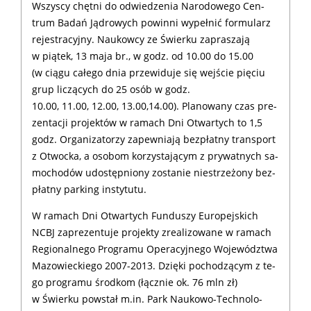
Wszy­scy chęt­ni do od­wie­dze­nia Na­ro­do­we­go Cen­
trum Ba­dań Ją­dro­wych po­win­ni wypeł­nić for­mu­larz
re­je­stra­cyj­ny. Nau­kow­cy ze Świer­ku za­pra­sza­ją
w pią­tek, 13 ma­ja br., w godz. od 10.00 do 15.00
(w cią­gu ca­łe­go dnia prze­wi­du­je się wej­ście pię­ciu
grup li­czą­cych do 25 osób w godz.
10.00, 11.00, 12.00, 13.00,14.00). Pla­no­wa­ny czas pre­
zen­ta­cji pro­jektów w ra­mach Dni Otwar­tych to 1,5
godz. Or­ga­ni­za­to­rzy za­pew­niają bez­płat­ny trans­port
z Otwoc­ka, a oso­bom ko­rzy­sta­ją­cym z pry­wat­nych sa­
mo­cho­dów udo­stęp­nio­ny zosta­nie nie­strze­żo­ny bez­
płat­ny par­king in­sty­tu­tu.
W ra­mach Dni Otwar­tych Fun­du­szy Eu­ro­pej­skich
NCBJ za­pre­zen­tu­je pro­jekty zre­ali­zo­wa­ne w ra­mach
Re­gio­nal­ne­go Pro­gra­mu Ope­ra­cyj­ne­go Wo­je­wódz­twa
Ma­zo­wiec­kie­go 2007-2013. Dzię­ki po­cho­dzą­cym z te­
go pro­gra­mu środ­kom (łącz­nie ok. 76 mln zł)
w Świer­ku po­wstał m.in. Park Nau­ko­wo-Tech­no­lo­