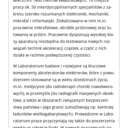
wierzch­ni 1400 me­trów kwa­dra­to­wych. To miej­sce
pra­cy ok. 50 in­ter­dy­scy­pli­nar­nych spe­cja­li­stów z za­
kre­su sze­ro­ko ro­zu­mia­nych elek­tro­ni­ki, me­cha­ni­ki,
mi­kro­fal i in­for­ma­ty­ki. Zlo­ka­li­zo­wa­no w nim m.in.
pra­cow­nie mi­kro­fa­lo­we, obrób­ki próż­niowej oraz lu­
to­wa­nia w próż­ni. Pra­cow­nie dys­po­nu­ją wy­so­kiej kla­
sy apa­ra­tu­rą nie­zbęd­na do te­sto­wa­nia no­wych roz­
wią­zań tech­nik ak­ce­le­ra­cji czą­stek, a część z nich
dzia­ła w re­żi­mie podwyż­szo­nej czy­sto­ści.
W La­bo­ra­to­rium ba­da­ne i roz­wi­ja­ne są klu­czo­we
kom­po­nen­ty ak­ce­le­ra­torów elek­tro­nów, któ­re z po­wo­
dze­niem sto­so­wa­ne są w wie­lu dzie­dzi­nach ży­cia,
m.in. me­dy­cy­nie (do ra­dio­te­ra­pii cho­rób no­wo­two­ro­
wych), w prze­my­śle (do ra­dio­gra­fii ma­syw­nych obiek­
tów), a tak­że w ob­sza­rach zwią­za­nych bez­pie­czeń­
stwa pań­stwa i je­go gra­nic (umoż­li­wiają np. kon­tro­lę
ła­dun­ków wiel­ko­ga­ba­ry­to­wych). Pro­wa­dzo­ne w La­bo­
ra­to­rium pra­ce przy­czy­nia­ją się tak­że do po­sze­rze­nia
wie­dzy w za­kre­sie fi­zy­ki. W no­wych pra­cow­niach po­