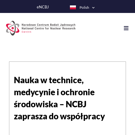
Przejdź
eNCBJ
Polish
do
treści
Nauka w technice,
medycynie i ochronie
środowiska – NCBJ
zaprasza do współpracy