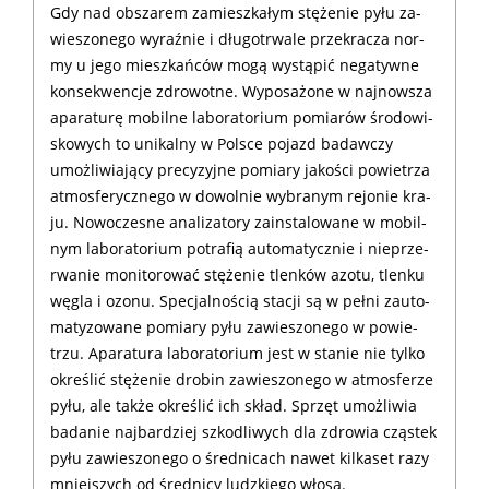
Gdy nad ob­sza­rem za­miesz­ka­łym stę­że­nie py­łu za­
wie­szo­ne­go wy­raź­nie i długotr­wale prze­kra­cza nor­
my u je­go miesz­kań­ców mo­gą wy­stą­pić ne­ga­tyw­ne
kon­se­kwen­cje zdro­wot­ne. Wy­po­sa­żo­ne w naj­now­sza
apa­ra­tu­rę mo­bil­ne la­bo­ra­to­rium po­mia­rów śro­do­wi­
sko­wych to uni­kal­ny w Pol­sce po­jazd ba­daw­czy
umoż­li­wiający pre­cy­zyj­ne po­mia­ry ja­ko­ści po­wie­trza
at­mos­fe­rycz­ne­go w do­wol­nie wy­bra­nym re­jo­nie kra­
ju. No­wo­cze­sne ana­li­za­to­ry za­in­sta­lo­wa­ne w mo­bil­
nym la­bo­ra­to­rium po­tra­fią au­to­ma­tycz­nie i nie­prze­
rwa­nie mo­ni­to­ro­wać stę­że­nie tlen­ków azo­tu, tlen­ku
wę­gla i ozo­nu. Spe­cjal­no­ścią sta­cji są w peł­ni zauto­
ma­ty­zo­wa­ne po­mia­ry py­łu za­wie­szo­ne­go w po­wie­
trzu. Apa­ra­tu­ra la­bo­ra­to­rium jest w sta­nie nie tyl­ko
okre­ślić stę­że­nie dro­bin za­wie­szo­ne­go w at­mos­fe­rze
py­łu, ale tak­że okre­ślić ich skład. Sprzęt umoż­li­wia
ba­da­nie naj­bar­dziej szko­dli­wych dla zdro­wia czą­stek
py­łu za­wie­szo­ne­go o śred­ni­cach na­wet kil­ka­set ra­zy
mniej­szych od śred­ni­cy ludz­kie­go wło­sa.