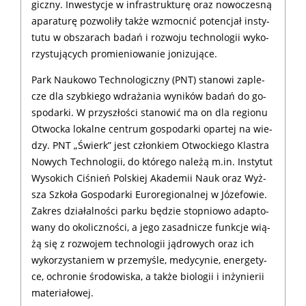
gicz­ny. In­we­sty­cje w infrastruk­turę oraz no­wo­cze­sną
apa­ra­tu­rę po­zwo­li­ły tak­że wzmoc­nić po­ten­cjał in­sty­
tu­tu w ob­sza­rach ba­dań i roz­wo­ju tech­no­lo­gii wy­ko­
rzy­stu­ją­cych pro­mie­nio­wa­nie jo­ni­zu­ją­ce.
Park Nau­ko­wo Tech­no­lo­gicz­ny (PNT) sta­no­wi za­ple­
cze dla szyb­kie­go wdra­ża­nia wy­ni­ków ba­dań do go­
spo­dar­ki. W przy­szło­ści sta­no­wić ma on dla re­gio­nu
Otwoc­ka lo­kal­ne cen­trum go­spo­dar­ki opar­tej na wie­
dzy. PNT „Świerk” jest człon­kiem Otwoc­kie­go Kla­stra
No­wych Tech­no­lo­gii, do któ­rego na­le­żą m.in. In­sty­tut
Wy­so­kich Ci­śnień Pol­skiej Aka­de­mii Nauk oraz Wyż­
sza Szko­ła Go­spo­dar­ki Eu­ro­re­gio­nal­nej w Jó­ze­fo­wie.
Za­kres dzia­łalności par­ku bę­dzie stop­nio­wo ad­ap­to­
wa­ny do oko­licz­no­ści, a je­go za­sad­ni­cze funk­cje wią­
żą się z roz­wo­jem tech­no­lo­gii ją­dro­wych oraz ich
wykorzysta­niem w prze­my­śle, me­dy­cy­nie, ener­ge­ty­
ce, ochro­nie śro­do­wi­ska, a tak­że bio­lo­gii i in­ży­nie­rii
ma­te­ria­ło­wej.