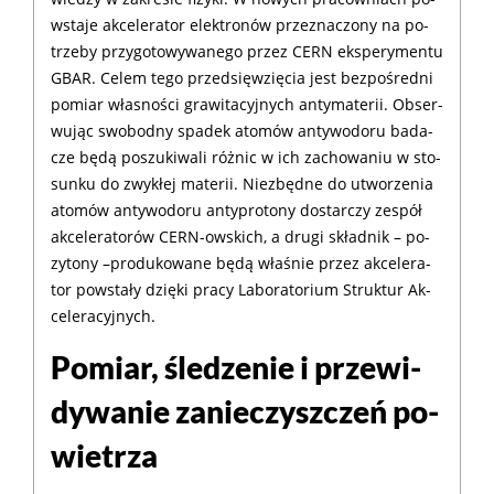
wsta­je ak­ce­le­ra­tor elek­tro­nów prze­zna­czo­ny na po­
trze­by przy­go­to­wy­wa­ne­go przez CERN eks­pe­ry­men­tu
GBAR. Ce­lem te­go przed­się­wzię­cia jest bez­po­śred­ni
po­miar wła­sno­ści gra­wi­ta­cyj­nych antyma­te­rii. Ob­ser­
wu­jąc swo­bod­ny spa­dek ato­mów an­ty­wo­do­ru ba­da­
cze bę­dą po­szu­ki­wa­li róż­nic w ich za­cho­wa­niu w sto­
sun­ku do zwy­kłej ma­te­rii. Nie­zbęd­ne do utwo­rze­nia
ato­mów an­ty­wo­do­ru an­ty­pro­to­ny do­star­czy ze­spół
ak­ce­le­ra­torów CERN-owskich, a dru­gi skład­nik – po­
zy­to­ny –pro­du­ko­wa­ne bę­dą wła­śnie przez ak­ce­le­ra­
tor po­wsta­ły dzię­ki pra­cy La­bo­ra­to­rium Struk­tur Ak­
ce­le­ra­cyj­nych.
Po­miar, śle­dze­nie i prze­wi­
dy­wa­nie za­nie­czysz­czeń po­
wie­trza