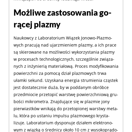
Moż­li­we za­sto­so­wa­nia go­
rą­cej pla­zmy
Nau­kow­cy z La­bo­ra­to­rium Wią­zek Jo­no­wo-Pla­zmo­
wych pra­cu­ją nad ujarz­mie­niem pla­zmy, a ich pra­ce
są skie­ro­wa­ne na moż­li­wo­ści wy­ko­rzy­sta­nia pla­zmy
w pro­cesach tech­no­lo­gicz­nych, szcze­gól­nie zwią­za­
nych z in­ży­nie­rią ma­te­ria­ło­wą. Pro­ces mo­dy­fi­ko­wa­nia
po­wierzch­ni za po­mo­cą dział pla­zmo­wych tr­wa
ułam­ki se­kund. Uzy­ska­na ener­gia stru­mie­nia czą­stek
jest do­sta­tecz­nie du­ża, by w pod­da­nym obrób­ce
przedmio­cie prze­to­pić war­stwę po­wierzch­niową gru­
bo­ści mi­kro­me­tra. Znaj­du­ją­ce się w pla­zmie jo­ny
pier­wiast­ków wni­ka­ją do prze­to­pio­nej war­stwy me­ta­
lu, któ­ra po usta­niu im­pul­su pla­zmo­we­go krysta­
lizuje. La­bo­ra­to­rium dys­po­nu­je dzia­łem elek­tro­no­
wym z wiąz­ką o śred­ni­cy oko­ło 10 cm z wy­so­ko­prą­do­