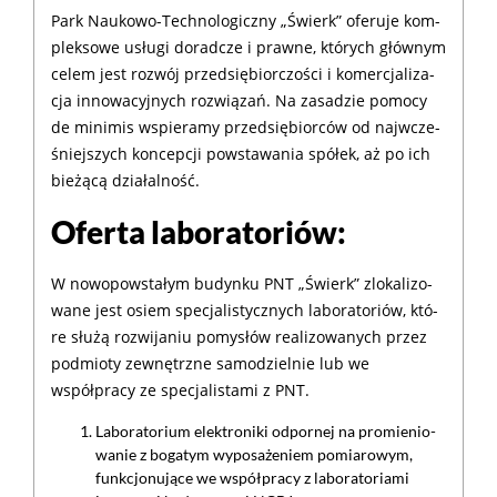
Park Nau­ko­wo-Tech­no­lo­gicz­ny „Świerk” ofe­ru­je kom­
plek­so­we usłu­gi do­rad­cze i praw­ne, któ­rych głów­nym
ce­lem jest roz­wój przed­się­bior­czo­ści i ko­mer­cja­li­za­
cja in­no­wa­cyj­nych roz­wią­zań. Na za­sa­dzie po­mo­cy
de mi­ni­mis wspie­ra­my przed­się­bior­ców od naj­wcze­
śniej­szych kon­cep­cji po­wsta­wa­nia spół­ek, aż po ich
bie­żą­cą dzia­łalność.
Ofer­ta la­bo­ra­to­riów:
W nowopo­wsta­łym bu­dyn­ku PNT „Świerk” zlo­ka­li­zo­
wa­ne jest osiem spe­cja­li­stycz­nych la­bo­ra­to­riów, któ­
re słu­żą roz­wi­ja­niu po­my­słów re­ali­zo­wa­nych przez
podmio­ty ze­wnętrz­ne sa­mo­dziel­nie lub we
współpra­cy ze spe­cja­li­sta­mi z PNT.
La­bo­ra­to­rium elek­tro­ni­ki od­por­nej na pro­mie­nio­
wa­nie z bo­ga­tym wy­po­sa­że­niem po­miarowym,
funk­cjo­nu­ją­ce we współpra­cy z la­bo­ra­to­ria­mi