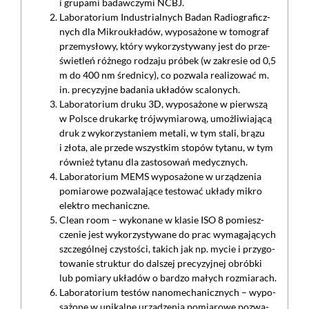
i gru­pa­mi ba­daw­czymi NCBJ.
La­bo­ra­to­rium In­du­strial­nych Ba­dan Ra­dio­gra­ficz­
nych dla Mikroukła­dów, wy­po­sa­żo­ne w to­mo­graf
prze­my­sło­wy, któ­ry wy­ko­rzy­sty­wa­ny jest do prze­
świe­tleń róż­ne­go ro­dza­ju pró­bek (w za­kre­sie od 0,5
m do 400 nm śred­ni­cy), co po­zwa­la re­ali­zo­wać m.
in. pre­cy­zyj­ne ba­da­nia ukła­dów sca­lo­nych.
La­bo­ra­to­rium dru­ku 3D, wy­po­sa­żo­ne w pierw­szą
w Pol­sce dru­kar­kę trój­wy­mia­ro­wą, umoż­li­wiającą
druk z wykorzysta­niem me­ta­li, w tym sta­li, brą­zu
i zło­ta, ale przede wszyst­kim sto­pów ty­ta­nu, w tym
rów­nież ty­ta­nu dla za­sto­so­wań me­dycz­nych.
La­bo­ra­to­rium MEMS wy­po­sa­żo­ne w urzą­dze­nia
po­miarowe po­zwa­lające te­sto­wać ukła­dy mi­kro
elek­tro me­cha­nicz­ne.
Cle­an ro­om – wy­ko­na­ne w kla­sie ISO 8 po­miesz­
cze­nie jest wy­ko­rzy­sty­wa­ne do prac wy­ma­ga­ją­cych
szcze­gól­nej czy­sto­ści, ta­kich jak np. my­cie i przy­go­
to­wa­nie struk­tur do dal­szej pre­cy­zyj­nej obrób­ki
lub po­mia­ry ukła­dów o bar­dzo ma­łych roz­mia­rach.
La­bo­ra­to­rium te­stów nanome­cha­nicz­nych – wy­po­
sa­żo­ne w uni­kal­ne urzą­dze­nia po­miarowe po­zwa­