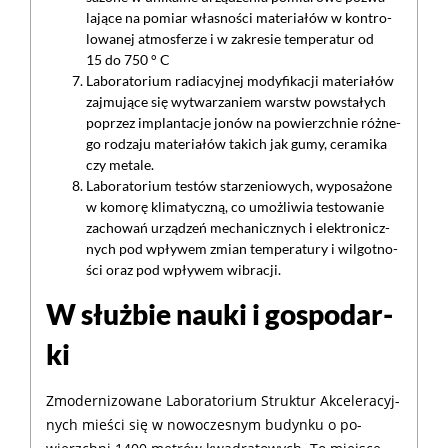
lające na po­miar wła­sno­ści ma­te­ria­łów w kon­tro­
lo­wa­nej at­mos­fe­rze i w za­kre­sie tem­pe­ra­tur od
15 do 750 ° C
La­bo­ra­to­rium ra­dia­cyj­nej mo­dy­fi­ka­cji ma­te­ria­łów
zaj­mu­ją­ce się wy­twa­rza­niem warstw po­wsta­łych
po­przez im­plan­ta­cje jo­nów na po­wierzch­nie róż­ne­
go ro­dza­ju ma­te­ria­łów ta­kich jak gu­my, ce­ra­mi­ka
czy me­ta­le.
La­bo­ra­to­rium te­stów sta­rze­nio­wych, wy­po­sa­żo­ne
w ko­mo­rę kli­ma­tycz­ną, co umoż­li­wia te­sto­wa­nie
za­cho­wań urzą­dzeń me­cha­nicz­nych i elek­tro­nicz­
nych pod wpły­wem zmian tem­pe­ra­tu­ry i wil­got­no­
ści oraz pod wpły­wem wi­bra­cji.
W służ­bie na­uki i go­spo­dar­
ki
Zmo­der­ni­zo­wa­ne La­bo­ra­to­rium Struk­tur Ak­ce­le­ra­cyj­
nych mie­ści się w no­wo­cze­snym bu­dyn­ku o po­