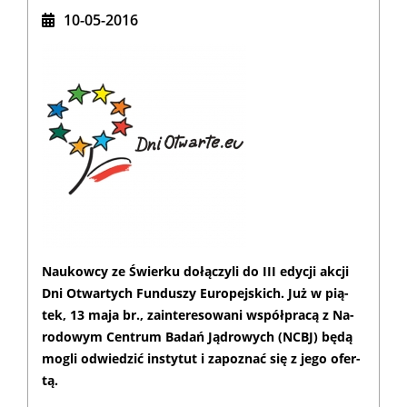
10-05-2016
Nau­kow­cy ze Świer­ku do­łą­czy­li do III edy­cji ak­cji
Dni Otwar­tych Fun­du­szy Eu­ro­pej­skich. Już w pią­
tek, 13 ma­ja br., za­in­te­re­so­wa­ni współ­pra­cą z Na­
ro­do­wym Cen­trum Ba­dań Ją­dro­wych (NCBJ) bę­dą
mo­gli od­wie­dzić in­sty­tut i za­po­znać się z je­go ofer­
tą.