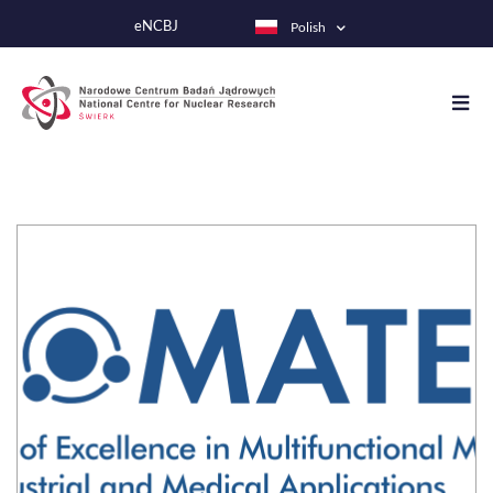
Przejdź
eNCBJ
Polish
do
treści