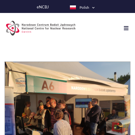
Przejdź
eNCBJ
Polish
do
treści