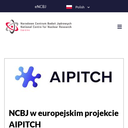
Przejdź
eNCBJ
Polish
do
treści
NCBJ w europejskim projekcie
AIPITCH