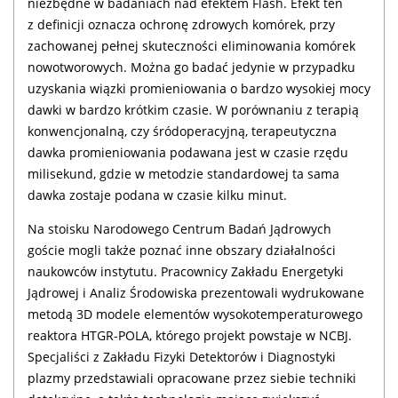
niezbędne w badaniach nad efektem Flash. Efekt ten
z definicji oznacza ochronę zdrowych komórek, przy
zachowanej pełnej skuteczności eliminowania komórek
nowotworowych. Można go badać jedynie w przypadku
uzyskania wiązki promieniowania o bardzo wysokiej mocy
dawki w bardzo krótkim czasie. W porównaniu z terapią
konwencjonalną, czy śródoperacyjną, terapeutyczna
dawka promieniowania podawana jest w czasie rzędu
milisekund, gdzie w metodzie standardowej ta sama
dawka zostaje podana w czasie kilku minut.
Na stoisku Narodowego Centrum Badań Jądrowych
goście mogli także poznać inne obszary działalności
naukowców instytutu. Pracownicy Zakładu Energetyki
Jądrowej i Analiz Środowiska prezentowali wydrukowane
metodą 3D modele elementów wysokotemperaturowego
reaktora HTGR-POLA, którego projekt powstaje w NCBJ.
Specjaliści z Zakładu Fizyki Detektorów i Diagnostyki
plazmy przedstawiali opracowane przez siebie techniki