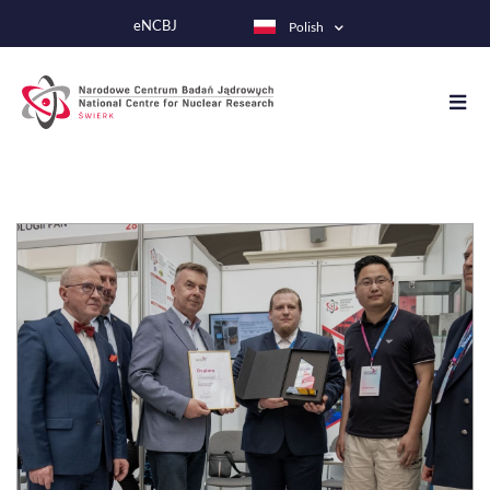
Przejdź
eNCBJ
Polish
do
treści