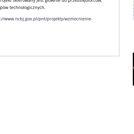
rojekt skierowany jest głównie do przedsiębiorców,
upów technologicznych.
s://www.ncbj.gov.pl/pnt/projekty/wzmocnienie-