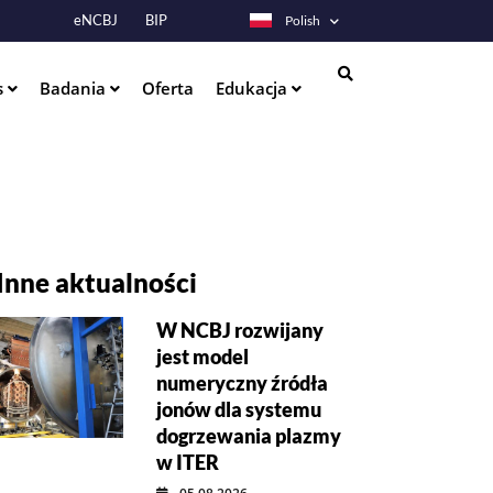
eNCBJ
BIP
Polish
s
Badania
Oferta
Edukacja
Szukaj
Inne aktualności
W NCBJ rozwijany
jest model
numeryczny źródła
jonów dla systemu
dogrzewania plazmy
w ITER