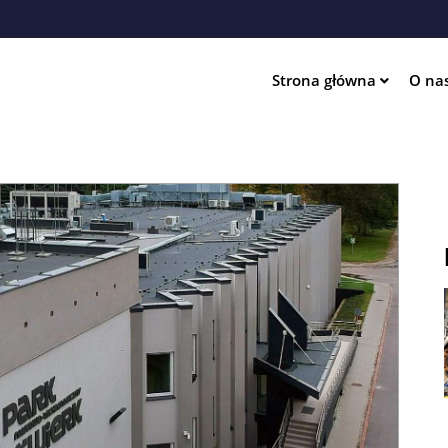
Przejdź
do
treści
Strona główna
O na
ation