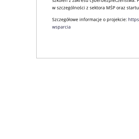
szkoleń z zakresu cyberbezpieczeństwa. P
w szczególności z sektora MŚP oraz start
Szczegółowe informacje o projekcie:
http
wsparcia