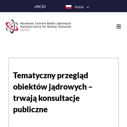
Przejdź
eNCBJ
Polish
do
treści
Tematyczny przegląd
obiektów jądrowych –
trwają konsultacje
publiczne