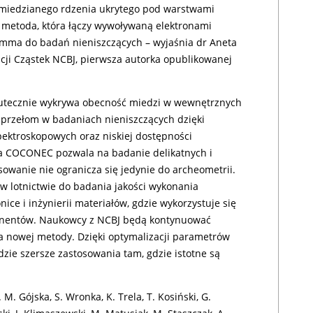
miedzianego rdzenia ukrytego pod warstwami
ie metoda, która łączy wywoływaną elektronami
amma do badań nieniszczących – wyjaśnia dr Aneta
racji Cząstek NCBJ, pierwsza autorka opublikowanej
kutecznie wykrywa obecność miedzi w wewnętrznych
przełom w badaniach nieniszczących dzięki
ektroskopowych oraz niskiej dostępności
da COCONEC pozwala na badanie delikatnych i
sowanie nie ogranicza się jedynie do archeometrii.
w lotnictwie do badania jakości wykonania
ce i inżynierii materiałów, gdzie wykorzystuje się
onentów. Naukowcy z NCBJ będą kontynuować
 nowej metody. Dzięki optymalizacji parametrów
zie szersze zastosowania tam, gdzie istotne są
M. Gójska, S. Wronka, K. Trela, T. Kosiński, G.