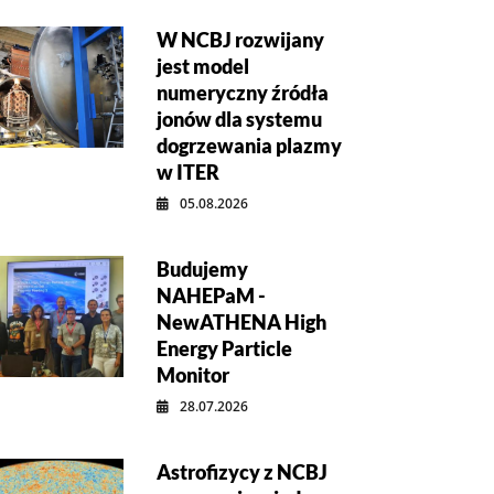
W NCBJ rozwijany
jest model
numeryczny źródła
jonów dla systemu
dogrzewania plazmy
w ITER
05.08.2026
Budujemy
NAHEPaM -
NewATHENA High
Energy Particle
Monitor
28.07.2026
Astrofizycy z NCBJ