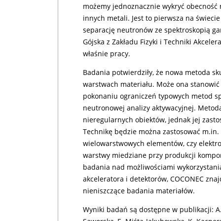
możemy jednoznacznie wykryć obecność 
innych metali. Jest to pierwsza na świec
separację neutronów ze spektroskopią g
Gójska z Zakładu Fizyki i Techniki Akcele
właśnie pracy.
Badania potwierdziły, że nowa metoda s
warstwach materiału. Może ona stanowić 
pokonaniu ograniczeń typowych metod sp
neutronowej analizy aktywacyjnej. Meto
nieregularnych obiektów, jednak jej zasto
Technikę będzie można zastosować m.in. 
wielowarstwowych elementów, czy elektroni
warstwy miedziane przy produkcji komp
badania nad możliwościami wykorzystania
akceleratora i detektorów, COCONEC znajd
nieniszczące badania materiałów.
Wyniki badań są dostępne w publikacji: A. 