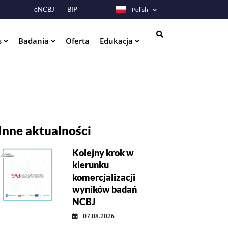
eNCBJ
BIP
Polish
s
Badania
Oferta
Edukacja
Szukaj
Inne aktualności
Kolejny krok w
kierunku
komercjalizacji
wyników badań
NCBJ
07.08.2026