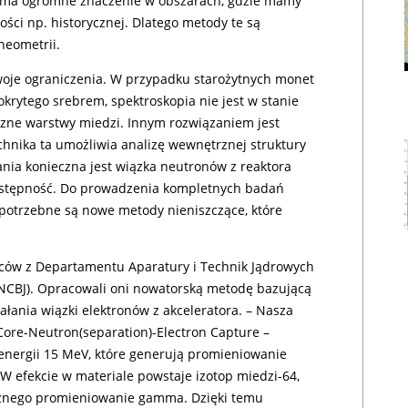
co ma ogromne znaczenie w obszarach, gdzie mamy
ści np. historycznej. Dlatego metody te są
heometrii.
oje ograniczenia. W przypadku starożytnych monet
okrytego srebrem, spektroskopia nie jest w stanie
zne warstwy miedzi. Innym rozwiązaniem jest
hnika ta umożliwia analizę wewnętrznej struktury
ania konieczna jest wiązka neutronów z reaktora
dostępność. Do prowadzenia kompletnych badań
potrzebne są nowe metody nieniszczące, które
ców z Departamentu Aparatury i Technik Jądrowych
CBJ). Opracowali oni nowatorską metodę bazującą
ania wiązki elektronów z akceleratora. – Nasza
re-Neutron(separation)-Electron Capture –
energii 15 MeV, które generują promieniowanie
W efekcie w materiale powstaje izotop miedzi-64,
ycznego promieniowanie gamma. Dzięki temu