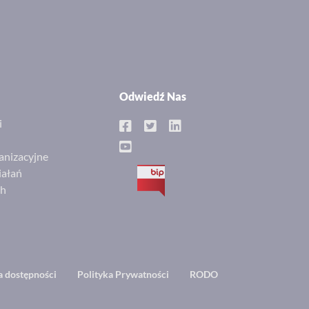
Odwiedź Nas
i
anizacyjne
iałań
BIP
ch
a dostępności
Polityka Prywatności
RODO