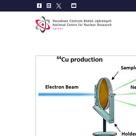
Main
navig