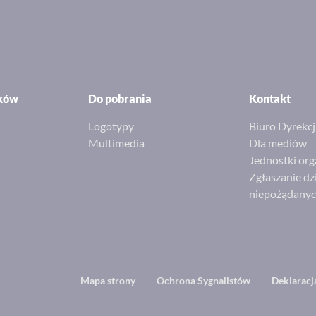
ików
Do pobrania
Kontakt
Logotypy
Biuro Dyrekcj
Multimedia
Dla mediów
Jednostki org
Zgłaszanie dz
niepożądany
Footer
Mapa strony
Ochrona Sygnalistów
Deklaracj
menu