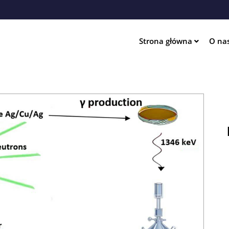
Przejdź
do
treści
Strona główna
O na
ation