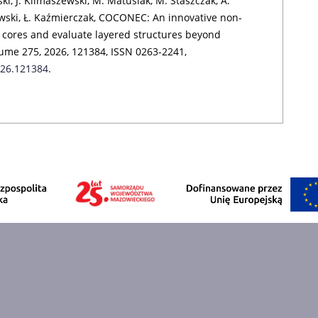
i, J. Klimaszewski, M. Matusiak, M. Staszczak, A.
wski, Ł. Kaźmierczak, COCONEC: An innovative non-
 cores and evaluate layered structures beyond
me 275, 2026, 121384, ISSN 0263-2241,
026.121384
.