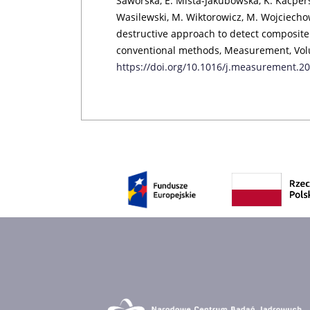
Saworska, E. Miśta-Jakubowska, K. Kacpersk
Wasilewski, M. Wiktorowicz, M. Wojciecho
destructive approach to detect composite
conventional methods, Measurement, Volu
https://doi.org/10.1016/j.measurement.2