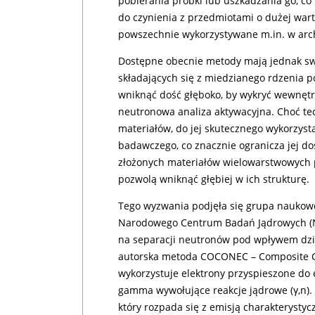
pobierania próbki lub uszkadzania go, 
do czynienia z przedmiotami o dużej warto
powszechnie wykorzystywane m.in. w arc
Dostępne obecnie metody mają jednak sw
składających się z miedzianego rdzenia p
wniknąć dość głęboko, by wykryć wewnętr
neutronowa analiza aktywacyjna. Choć tec
materiałów, do jej skutecznego wykorzyst
badawczego, co znacznie ogranicza jej 
złożonych materiałów wielowarstwowych 
pozwolą wniknąć głębiej w ich strukturę.
Tego wyzwania podjęła się grupa naukow
Narodowego Centrum Badań Jądrowych (N
na separacji neutronów pod wpływem dział
autorska metoda COCONEC – Composite Co
wykorzystuje elektrony przyspieszone do 
gamma wywołujące reakcje jądrowe (γ,n). 
który rozpada się z emisją charakteryst