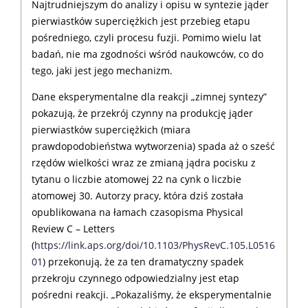
Najtrudniejszym do analizy i opisu w syntezie jąder
pierwiastków superciężkich jest przebieg etapu
pośredniego, czyli procesu fuzji. Pomimo wielu lat
badań, nie ma zgodności wśród naukowców, co do
tego, jaki jest jego mechanizm.
Dane eksperymentalne dla reakcji „zimnej syntezy”
pokazują, że przekrój czynny na produkcję jąder
pierwiastków superciężkich (miara
prawdopodobieństwa wytworzenia) spada aż o sześć
rzędów wielkości wraz ze zmianą jądra pocisku z
tytanu o liczbie atomowej 22 na cynk o liczbie
atomowej 30. Autorzy pracy, która dziś została
opublikowana na łamach czasopisma Physical
Review C – Letters
(
https://link.aps.org/doi/10.1103/PhysRevC.105.L0516
01
) przekonują, że za ten dramatyczny spadek
przekroju czynnego odpowiedzialny jest etap
pośredni reakcji. „Pokazaliśmy, że eksperymentalnie