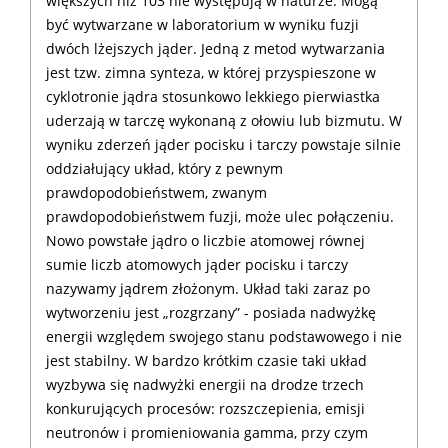
większych niż 103 nie występują w naturze. Mogą
być wytwarzane w laboratorium w wyniku fuzji
dwóch lżejszych jąder. Jedną z metod wytwarzania
jest tzw. zimna synteza, w której przyspieszone w
cyklotronie jądra stosunkowo lekkiego pierwiastka
uderzają w tarczę wykonaną z ołowiu lub bizmutu. W
wyniku zderzeń jąder pocisku i tarczy powstaje silnie
oddziałujący układ, który z pewnym
prawdopodobieństwem, zwanym
prawdopodobieństwem fuzji, może ulec połączeniu.
Nowo powstałe jądro o liczbie atomowej równej
sumie liczb atomowych jąder pocisku i tarczy
nazywamy jądrem złożonym. Układ taki zaraz po
wytworzeniu jest „rozgrzany” - posiada nadwyżkę
energii względem swojego stanu podstawowego i nie
jest stabilny. W bardzo krótkim czasie taki układ
wyzbywa się nadwyżki energii na drodze trzech
konkurujących procesów: rozszczepienia, emisji
neutronów i promieniowania gamma, przy czym