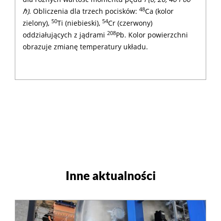
48
ℏ)
. Obliczenia dla trzech pocisków:
Ca (kolor
50
54
zielony),
Ti (niebieski),
Cr (czerwony)
208
oddziałujących z jądrami
Pb. Kolor powierzchni
obrazuje zmianę temperatury układu.
Inne aktualności