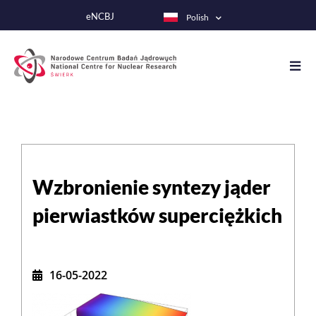
Przejdź
eNCBJ
Polish
do
treści
Wzbronienie syntezy jąder
pierwiastków superciężkich
16-05-2022