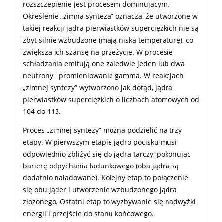
rozszczepienie jest procesem dominującym.
Określenie „zimna synteza” oznacza, że utworzone w
takiej reakcji jądra pierwiastków superciężkich nie są
zbyt silnie wzbudzone (mają niską temperaturę), co
zwiększa ich szansę na przeżycie. W procesie
schładzania emitują one zaledwie jeden lub dwa
neutrony i promieniowanie gamma. W reakcjach
„zimnej syntezy” wytworzono jak dotąd, jądra
pierwiastków superciężkich o liczbach atomowych od
104 do 113.
Proces „zimnej syntezy” można podzielić na trzy
etapy. W pierwszym etapie jądro pocisku musi
odpowiednio zbliżyć się do jądra tarczy, pokonując
barierę odpychania ładunkowego (oba jądra są
dodatnio naładowane). Kolejny etap to połączenie
się obu jąder i utworzenie wzbudzonego jądra
złożonego. Ostatni etap to wyzbywanie się nadwyżki
energii i przejście do stanu końcowego.