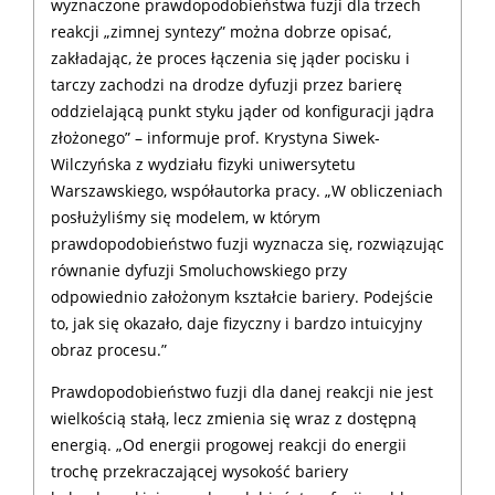
wyznaczone prawdopodobieństwa fuzji dla trzech
reakcji „zimnej syntezy” można dobrze opisać,
zakładając, że proces łączenia się jąder pocisku i
tarczy zachodzi na drodze dyfuzji przez barierę
oddzielającą punkt styku jąder od konfiguracji jądra
złożonego” – informuje prof. Krystyna Siwek-
Wilczyńska z wydziału fizyki uniwersytetu
Warszawskiego, współautorka pracy. „W obliczeniach
posłużyliśmy się modelem, w którym
prawdopodobieństwo fuzji wyznacza się, rozwiązując
równanie dyfuzji Smoluchowskiego przy
odpowiednio założonym kształcie bariery. Podejście
to, jak się okazało, daje fizyczny i bardzo intuicyjny
obraz procesu.”
Prawdopodobieństwo fuzji dla danej reakcji nie jest
wielkością stałą, lecz zmienia się wraz z dostępną
energią. „Od energii progowej reakcji do energii
trochę przekraczającej wysokość bariery