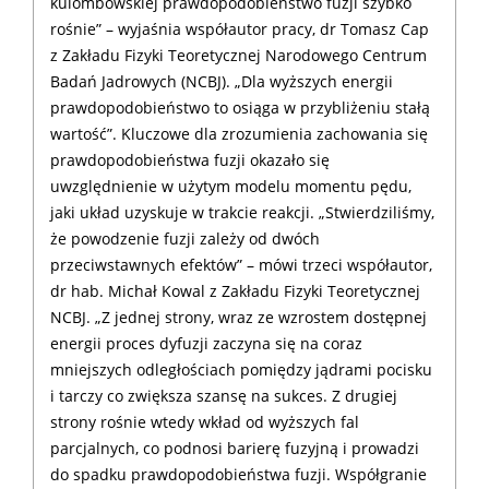
kulombowskiej prawdopodobieństwo fuzji szybko
rośnie” – wyjaśnia współautor pracy, dr Tomasz Cap
z Zakładu Fizyki Teoretycznej Narodowego Centrum
Badań Jadrowych (NCBJ). „Dla wyższych energii
prawdopodobieństwo to osiąga w przybliżeniu stałą
wartość”. Kluczowe dla zrozumienia zachowania się
prawdopodobieństwa fuzji okazało się
uwzględnienie w użytym modelu momentu pędu,
jaki układ uzyskuje w trakcie reakcji. „Stwierdziliśmy,
że powodzenie fuzji zależy od dwóch
przeciwstawnych efektów” – mówi trzeci współautor,
dr hab. Michał Kowal z Zakładu Fizyki Teoretycznej
NCBJ. „Z jednej strony, wraz ze wzrostem dostępnej
energii proces dyfuzji zaczyna się na coraz
mniejszych odległościach pomiędzy jądrami pocisku
i tarczy co zwiększa szansę na sukces. Z drugiej
strony rośnie wtedy wkład od wyższych fal
parcjalnych, co podnosi barierę fuzyjną i prowadzi
do spadku prawdopodobieństwa fuzji. Współgranie