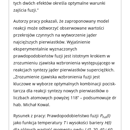
tych dwóch efektów określa optymalne warunki
zajścia fuzji.”
Autorzy pracy pokazali, że zaproponowany model
reakcji może odtworzyć obserwowane wartości
przekrojów czynnych na wytworzenie jąder
najcięższych pierwiastków. Wyjaśnienie
eksperymentalnie wyznaczonych
prawdopodobieństw fuzji jest istotnym krokiem w
zrozumieniu zjawiska wzbronienia występującego w
reakcjach syntezy jąder pierwiastków superciężkich.
„Zrozumienie zjawiska wzbronienia fuzji jest
kluczowe w wyborze optymalnych kombinacji pocisk-
tarcza dla reakcji syntezy nowych pierwiastków o
liczbach atomowych powyżej 118” – podsumowuje dr
hab. Michał Kowal.
Rysunek z pracy: Prawdopodobieństwo fuzji
P
(l)
fus
jako funkcja temperatury
T
i wysokości bariery
H(l)
dla różnych wartość momentu pędu
l (0, 20, 40 i 60