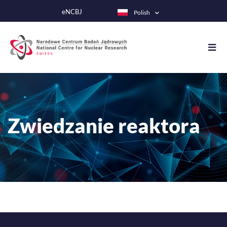
Przejdź
eNCBJ
Polish
do
treści
Zwiedzanie reaktora