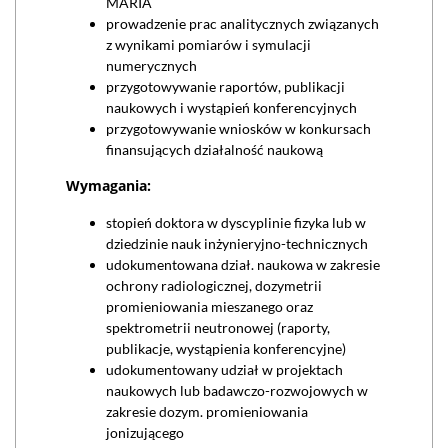
MARIA
prowadzenie prac analitycznych związanych
z wynikami pomiarów i symulacji
numerycznych
przygotowywanie raportów, publikacji
naukowych i wystąpień konferencyjnych
przygotowywanie wniosków w konkursach
finansujących działalność naukową
Wymagania:
stopień doktora w dyscyplinie fizyka lub w
dziedzinie nauk inżynieryjno-technicznych
udokumentowana dział. naukowa w zakresie
ochrony radiologicznej, dozymetrii
promieniowania mieszanego oraz
spektrometrii neutronowej (raporty,
publikacje, wystąpienia konferencyjne)
udokumentowany udział w projektach
naukowych lub badawczo-rozwojowych w
zakresie dozym. promieniowania
jonizującego