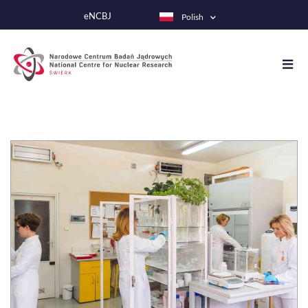
Przejdź
eNCBJ
Polish
do
treści